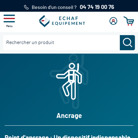
04 74 19 00 76
Besoin d'un conseil ?
Menu
Mon
Se
Mon pan
compte
connecter
Re
Rechercher
Ancrage
Point d'ancrage : Un dispositif indispensable