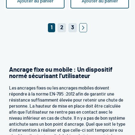
Ajouter au panier
Ajouter au panier
Page
Vous
Page
Page
1
2
3
Page
Suivant
lisez
actuellement
la
page
Ancrage fixe ou mobile : Un dispositif
normé sécurisant l'utilisateur
Les ancrages fixes ou les ancrages mobiles doivent
répondre à la norme EN-795 :2012 afin de garantir une
résistance suffisamment élevée pour retenir une chute de
personne. La hauteur de mise en place doit être calculée
afin que l’utilisateur ne rentre pas en contact avec le
niveau inférieur en cas de chute. Il n y a pas de bon système
antichute sans un bon point d ancrage. Quel que soit le type
d intervention à réaliser et que celle-ci soit temporaire ou