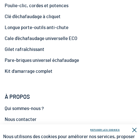
n
Poulie-clic, cordes et potences
f
o
Clé d’échafaudage à cliquet
r
m
Longue porte-outils anti-chute
a
t
Cale d’échafaudage universelle ECO
i
Gilet rafraîchissant
o
n
Pare-briques universel échafaudage
:
Kit d'amarrage complet
À PROPOS
Qui sommes-nous ?
Nous contacter
INFORMATIONS
REFUSER LES COOKIES
Fe
Nous utilisons des cookies pour améliorer nos services, proposer