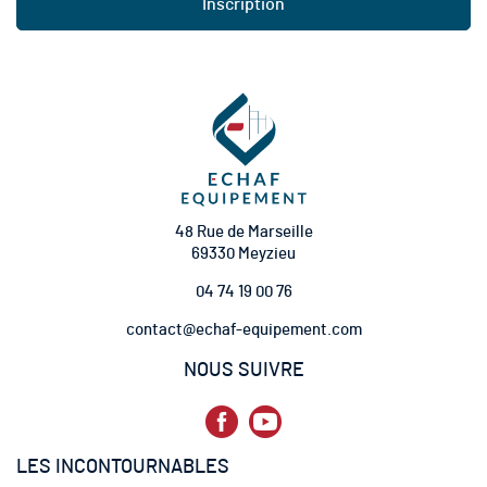
Inscription
r
i
p
t
i
o
n
à
n
o
t
48 Rue de Marseille
r
69330 Meyzieu
e
04 74 19 00 76
l
e
contact@echaf-equipement.com
t
t
NOUS SUIVRE
r
e
d
’
LES INCONTOURNABLES
i