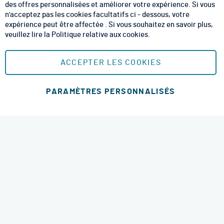
CGV
des offres personnalisées et améliorer votre expérience. Si vous
n'acceptez pas les cookies facultatifs ci - dessous, votre
CGU
expérience peut être affectée . Si vous souhaitez en savoir plus,
veuillez lire la
Politique relative aux cookies
.
Mentions Légales
Plan du site
ACCEPTER LES COOKIES
MOYENS DE PAIEMENT SÉCURISÉS
PARAMÈTRES PERSONNALISÉS
MODES DE LIVRAISON
4.6 étoiles
© 2026 RM Services. All Rights Reserved.