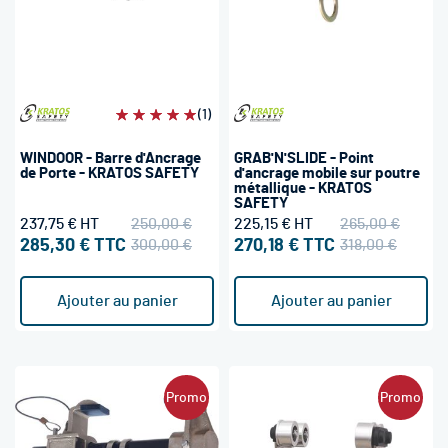
Évaluation:
(1)
100%
WINDOOR - Barre d'Ancrage
GRAB'N'SLIDE - Point
de Porte - KRATOS SAFETY
d'ancrage mobile sur poutre
métallique - KRATOS
SAFETY
237,75 €
250,00 €
225,15 €
265,00 €
285,30 €
300,00 €
270,18 €
318,00 €
Ajouter au panier
Ajouter au panier
Promo
Promo