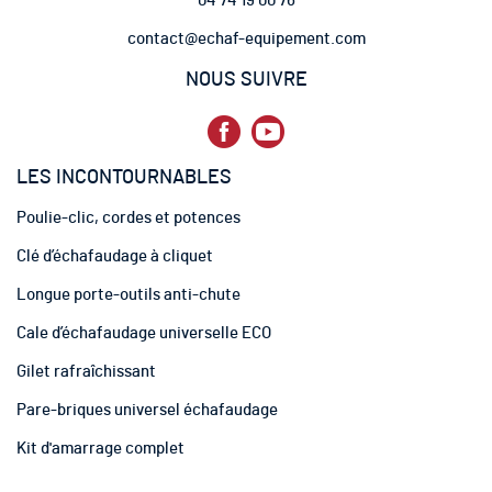
04 74 19 00 76
l
e
contact@echaf-equipement.com
t
t
NOUS SUIVRE
r
e
d
’
LES INCONTOURNABLES
i
n
Poulie-clic, cordes et potences
f
o
Clé d’échafaudage à cliquet
r
m
Longue porte-outils anti-chute
a
t
Cale d’échafaudage universelle ECO
i
Gilet rafraîchissant
o
n
Pare-briques universel échafaudage
:
Kit d'amarrage complet