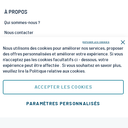
À PROPOS
Qui sommes-nous ?
Nous contacter
INFORMATIONS
REFUSER LES COOKIES
Fe
Nous utilisons des cookies pour améliorer nos services, proposer
CGV
des offres personnalisées et améliorer votre expérience. Si vous
n'acceptez pas les cookies facultatifs ci - dessous, votre
CGU
expérience peut être affectée . Si vous souhaitez en savoir plus,
veuillez lire la
Politique relative aux cookies
.
Mentions Légales
Plan du site
ACCEPTER LES COOKIES
MOYENS DE PAIEMENT SÉCURISÉS
PARAMÈTRES PERSONNALISÉS
Ajouter au panier
MODES DE LIVRAISON