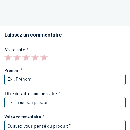
Laissez un commentaire
Votre note
1
2
3
4
5
star
stars
stars
stars
stars
Prénom
Titre de votre commentaire
Votre commentaire