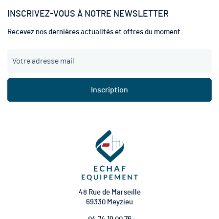
INSCRIVEZ-VOUS À NOTRE NEWSLETTER
Recevez nos dernières actualités et offres du moment
I
n
s
c
Inscription
r
i
p
t
i
o
n
à
n
o
t
48 Rue de Marseille
r
69330 Meyzieu
e