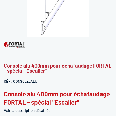
Skip
to
the
beginning
Console alu 400mm pour échafaudage FORTAL
of
- spécial "Escalier"
the
images
RÉF
CONSOLE_ALU
gallery
Console alu 400mm pour échafaudage
FORTAL - spécial "Escalier"
Voir la description détaillée