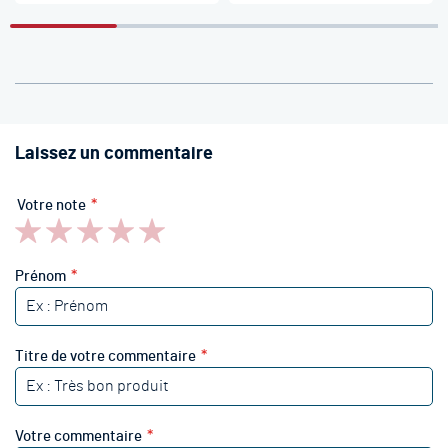
Laissez un commentaire
Votre note
1
2
3
4
5
star
stars
stars
stars
stars
Prénom
Titre de votre commentaire
Votre commentaire