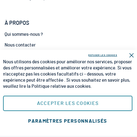
À PROPOS
Qui sommes-nous ?
Nous contacter
INFORMATIONS
REFUSER LES COOKIES
Fe
Nous utilisons des cookies pour améliorer nos services, proposer
CGV
des offres personnalisées et améliorer votre expérience. Si vous
n'acceptez pas les cookies facultatifs ci - dessous, votre
CGU
expérience peut être affectée . Si vous souhaitez en savoir plus,
veuillez lire la
Politique relative aux cookies
.
Mentions Légales
Plan du site
ACCEPTER LES COOKIES
MOYENS DE PAIEMENT SÉCURISÉS
PARAMÈTRES PERSONNALISÉS
Ajouter au panier