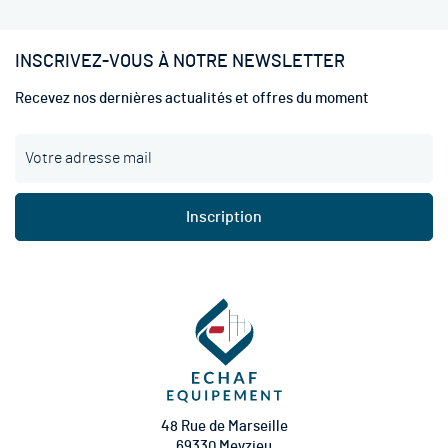
INSCRIVEZ-VOUS À NOTRE NEWSLETTER
Recevez nos dernières actualités et offres du moment
I
n
s
c
Inscription
r
i
p
t
i
o
n
à
n
o
t
48 Rue de Marseille
r
69330 Meyzieu