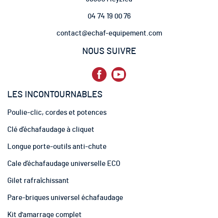
e
04 74 19 00 76
l
e
contact@echaf-equipement.com
t
t
NOUS SUIVRE
r
e
d
’
LES INCONTOURNABLES
i
n
Poulie-clic, cordes et potences
f
o
Clé d’échafaudage à cliquet
r
m
Longue porte-outils anti-chute
a
t
Cale d’échafaudage universelle ECO
i
Gilet rafraîchissant
o
n
Pare-briques universel échafaudage
:
Kit d'amarrage complet