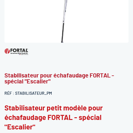
Skip
to
the
beginning
Stabilisateur pour échafaudage FORTAL -
of
spécial "Escalier"
the
images
RÉF
STABILISATEUR_PM
gallery
Stabilisateur petit modèle pour
échafaudage FORTAL - spécial
"Escalier"