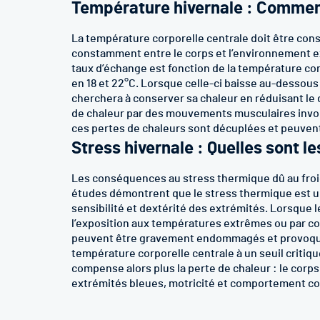
Température hivernale : Comment
La température corporelle centrale doit être co
constamment entre le corps et l’environnement exte
taux d’échange est fonction de la température cor
en 18 et 22°C. Lorsque celle-ci baisse au-dessous
cherchera à conserver sa chaleur en réduisant le d
de chaleur par des mouvements musculaires involont
ces pertes de chaleurs sont décuplées et peuven
Stress hivernale : Quelles sont l
Les conséquences au stress thermique dû au froid 
études démontrent que le stress thermique est un 
sensibilité et dextérité des extrémités. Lorsque l
l’exposition aux températures extrêmes ou par c
peuvent être gravement endommagés et provoquer d
température corporelle centrale à un seuil critiq
compense alors plus la perte de chaleur : le corps
extrémités bleues, motricité et comportement co