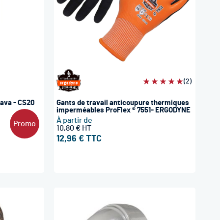
Évaluation:
(2)
100%
lava - CS20
Gants de travail anticoupure thermiques
imperméables ProFlex ® 7551- ERGODYNE
À partir de
Promo
10,80 €
12,96 €