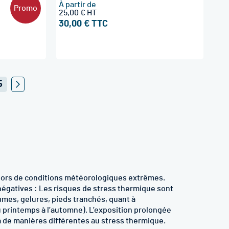
À partir de
Promo
25,00 €
30,00 €
Page
5
Page
Suivant
 lors de conditions météorologiques extrêmes.
égatives : Les risques de stress thermique sont
umes, gelures, pieds tranchés, quant à
du printemps à l’automne). L’exposition prolongée
a de manières différentes au stress thermique.