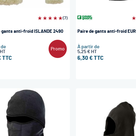
Évaluation:
(7)
É
100%
1
e gants anti-froid ISLANDE 2490
Paire de gants anti-froid EU
r de
À partir de
Promo
5,25 €
€
6,30 €