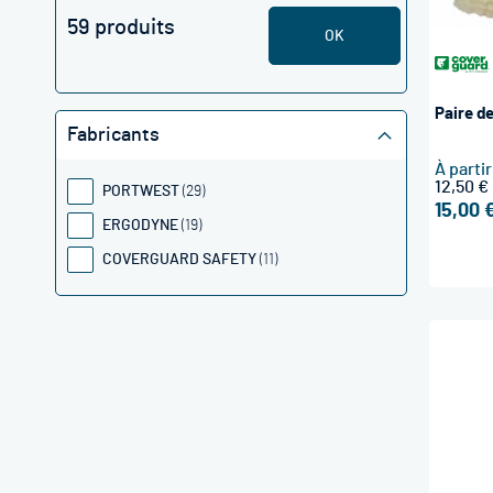
59 produits
OK
Paire d
Fabricants
À parti
12,50 €
PORTWEST
29
15,00 
ERGODYNE
19
COVERGUARD SAFETY
11