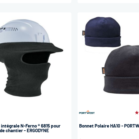
É
1
 intégrale N-Ferno ® 6815 pour
Bonnet Polaire HA10 - PORT
de chantier - ERGODYNE