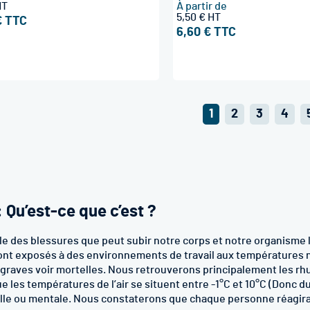
À partir de
5,50 €
€
6,60 €
Page
Vous
Page
Page
Page
1
2
3
4
lisez
actuellement
la
page
 Qu’est-ce que c’est ?
le des blessures que peut subir notre corps et notre organisme
ont exposés à des environnements de travail aux températures n
 graves voir mortelles. Nous retrouverons principalement les rh
ue les températures de l’air se situent entre -1°C et 10°C (Donc 
orelle ou mentale. Nous constaterons que chaque personne réagir