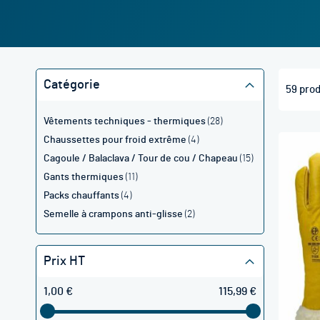
Catégorie
59
prod
articles
Vêtements techniques - thermiques
28
articles
Chaussettes pour froid extrême
4
articles
Cagoule / Balaclava / Tour de cou / Chapeau
15
articles
Gants thermiques
11
articles
Packs chauffants
4
articles
Semelle à crampons anti-glisse
2
Prix HT
1,00 €
115,99 €