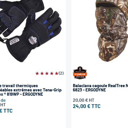
Évaluation:
(2)
100%
e travail thermiques
Balaclava cagoule RealTree N
ables extrêmes avec Tena-Grip
6823 - ERGODYNE
ex ® 819WP - ERGODYNE
r de
20,00 €
24,00 €
€