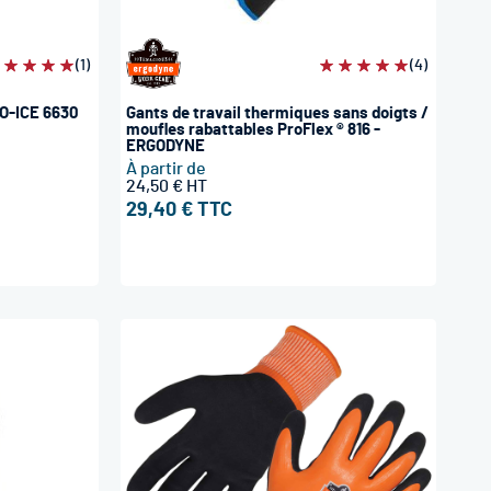
valuation:
(1)
Évaluation:
(4)
00%
100%
RO-ICE 6630
Gants de travail thermiques sans doigts /
moufles rabattables ProFlex ® 816 -
ERGODYNE
À partir de
24,50 €
29,40 €