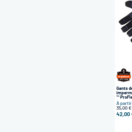
Gants d
impermé
™ ProFl
À parti
35,00 €
42,00 