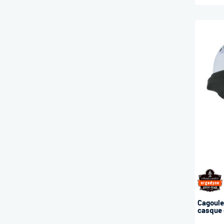
Cagoule
casque 