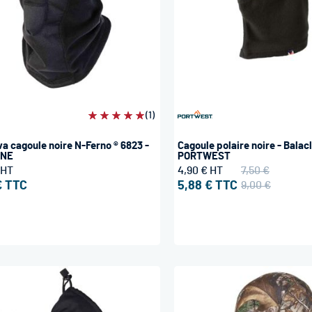
Évaluation:
(1)
100%
va cagoule noire N-Ferno ® 6823 -
Cagoule polaire noire - Balac
YNE
PORTWEST
4,90 €
7,50 €
€
5,88 €
9,00 €