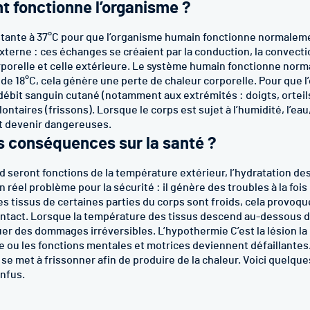
 fonctionne l’organisme ?
nstante à 37°C pour que l’organisme humain fonctionne normalem
rne : ces échanges se créaient par la conduction, la convection, 
porelle et celle extérieure. Le système humain fonctionne norma
 de 18°C, cela génère une perte de chaleur corporelle. Pour que 
ébit sanguin cutané (notamment aux extrémités : doigts, orteils,
aires (frissons). Lorsque le corps est sujet à l’humidité, l’eau
t devenir dangereuses.
es conséquences sur la santé ?
seront fonctions de la température extérieur, l’hydratation des
réel problème pour la sécurité : il génère des troubles à la fois
es tissus de certaines parties du corps sont froids, cela provoqu
ontact. Lorsque la température des tissus descend au-dessous d
es dommages irréversibles. L’hypothermie C’est la lésion la pl
ue ou les fonctions mentales et motrices deviennent défaillantes
 se met à frissonner afin de produire de la chaleur. Voici quelq
nfus.