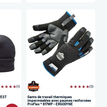
valuation:
(1)
Évaluation:
(3)
00%
100%
WEST
Gants de travail thermiques
imperméables avec paumes renforcées
ProFlex ® 817WP - ERGODYNE