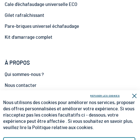
t
Cale d’échafaudage universelle ECO
i
Gilet rafraîchissant
o
n
Pare-briques universel échafaudage
:
Kit d'amarrage complet
À PROPOS
Qui sommes-nous ?
Nous contacter
INFORMATIONS
REFUSER LES COOKIES
Fe
Nous utilisons des cookies pour améliorer nos services, proposer
CGV
des offres personnalisées et améliorer votre expérience. Si vous
n'acceptez pas les cookies facultatifs ci - dessous, votre
CGU
expérience peut être affectée . Si vous souhaitez en savoir plus,
veuillez lire la
Politique relative aux cookies
.
Mentions Légales