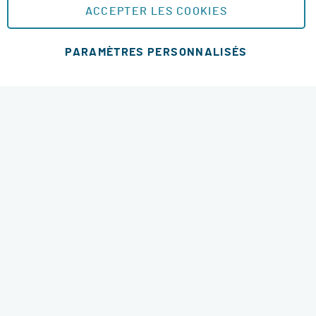
Plan du site
ACCEPTER LES COOKIES
MOYENS DE PAIEMENT SÉCURISÉS
PARAMÈTRES PERSONNALISÉS
MODES DE LIVRAISON
4.6 étoiles
© 2026 RM Services. All Rights Reserved.