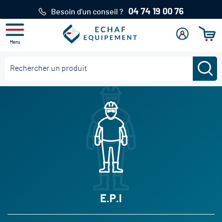
04 74 19 00 76
Besoin d'un conseil ?
Menu
Mon
Se
Mon pan
compte
connecter
Re
Rechercher
E.P.I