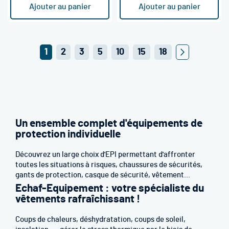
Ajouter au panier
Ajouter au panier
Page
Vous
Page
Page
Page
1
2
3
5
10
15
18
Page
Suivant
lisez
actuellement
la
page
Un ensemble complet d'équipements de
protection individuelle
Découvrez un large choix d'EPI permettant d'affronter
toutes les situations à risques, chaussures de sécurités,
gants de protection, casque de sécurité, vêtement...
Echaf-Equipement : votre spécialiste du
vêtements rafraîchissant !
Coups de chaleurs, déshydratation, coups de soleil,