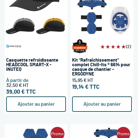
Évaluation:
(2)
100%
Casquette refroidissante
Kit "Rafraîchissement"
HEADCOOL SMART-X -
complet Chill-Its ® 6614 pour
INUTEQ
casque de chantier -
ERGODYNE
À partir de
15,95 €
32,50 €
19,14 €
39,00 €
Ajouter au panier
Ajouter au panier
Promo
Promo