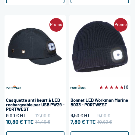
Promo
Promo
Évaluation:
(1)
100%
Casquette anti heurt à LED
Bonnet LED Workman Marine
rechargeable par USB PW29 -
B033 - PORTWEST
PORTWEST
9,00 €
12,00 €
6,50 €
9,00 €
10,80 €
14,40 €
7,80 €
10,80 €