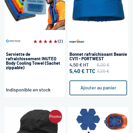
Évaluation:
(2)
100%
Serviette de
Bonnet rafraîchissant Beanie
rafraîchissement INUTEQ
CV11 - PORTWEST
Body Cooling Towel (Sachet
4,50 €
6,00 €
zippable)
5,40 €
7,20 €
Ajouter au panier
Indisponible en stock
Promo