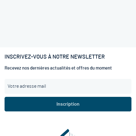
INSCRIVEZ-VOUS À NOTRE NEWSLETTER
Recevez nos dernières actualités et offres du moment
I
n
s
c
Inscription
r
i
p
t
i