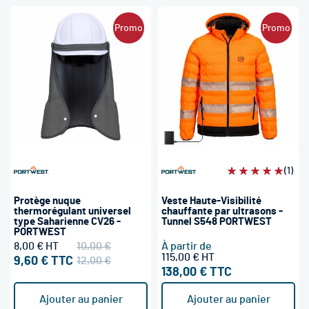
Promo
Promo
Évaluation:
(1)
100%
Protège nuque
Veste Haute-Visibilité
thermorégulant universel
chauffante par ultrasons -
type Saharienne CV26 -
Tunnel S548 PORTWEST
PORTWEST
8,00 €
10,00 €
À partir de
115,00 €
9,60 €
12,00 €
138,00 €
Ajouter au panier
Ajouter au panier