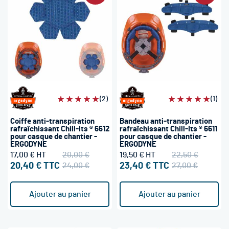
Évaluation:
(2)
Évaluation:
(1)
100%
100%
Coiffe anti-transpiration
Bandeau anti-transpiration
rafraîchissant Chill-Its ® 6612
rafraîchissant Chill-Its ® 6611
pour casque de chantier -
pour casque de chantier -
ERGODYNE
ERGODYNE
17,00 €
20,00 €
19,50 €
22,50 €
20,40 €
24,00 €
23,40 €
27,00 €
Ajouter au panier
Ajouter au panier