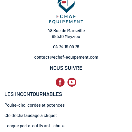
o
n
à
n
o
t
48 Rue de Marseille
r
69330 Meyzieu
e
04 74 19 00 76
l
e
contact@echaf-equipement.com
t
t
NOUS SUIVRE
r
e
d
’
LES INCONTOURNABLES
i
n
Poulie-clic, cordes et potences
f
o
Clé d’échafaudage à cliquet
r
m
Longue porte-outils anti-chute
a