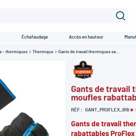
Recher
Échafaudage
Accès en hauteur
Manut
s - thermiques
Thermique
Gants de travail thermiques sans doigts / moufles rabattables ProFlex ® 816 - ERGODYNE
Gants de travail 
moufles rabattab
RÉF
GANT_PROFLEX_816
Év
10
% 
Gants de travail th
rabattables ProFlex