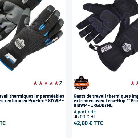
Évaluation:
(3)
Éva
100%
10
ravail thermiques imperméables
Gants de travail thermiques i
s renforcées ProFlex ® 817WP -
extrêmes avec Tena-Grip ™ Pro
819WP - ERGODYNE
À partir de
35,00 €
42,00 €