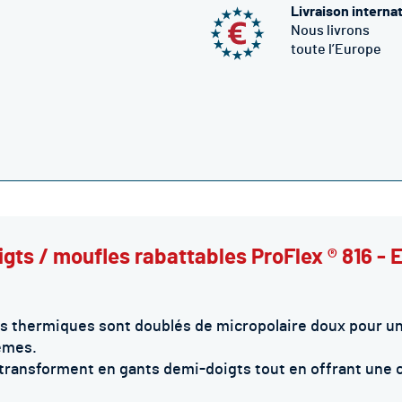
Livraison interna
Nous livrons
toute l’Europe
igts / moufles rabattables ProFlex ® 816 
 thermiques sont doublés de micropolaire doux pour un 
rèmes
.
nsforment en gants demi-doigts tout en offrant une cha