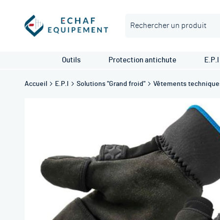
Rechercher
Outils
Protection antichute
E.P.I
Accueil
E.P.I
Solutions "Grand froid"
Vêtements technique
Skip
to
the
end
of
the
images
gallery