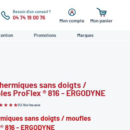
Besoin d'un conseil ?
04 74 19 00 76
Mon compte
Mon panier
cher
Se
connecter
ention
Promotions
Marques
thermiques sans doigts /
les ProFlex ® 816 - ERGODYNE
(4)
Voir les avis
aluation:
0
100
of
ermiques sans doigts / moufles
 ® 816 - ERGODYNE