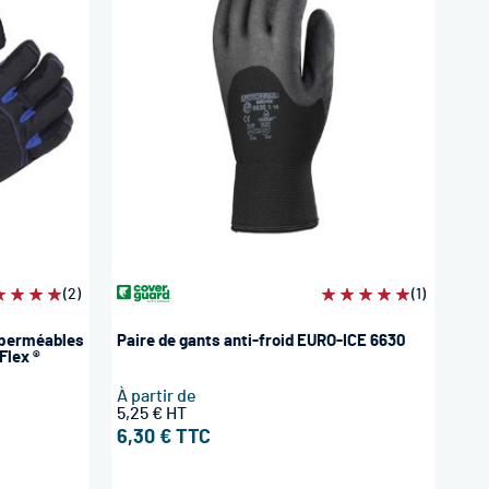
luation:
(2)
Évaluation:
(1)
0%
100%
mperméables
Paire de gants anti-froid EURO-ICE 6630
Flex ®
À partir de
5,25 €
6,30 €