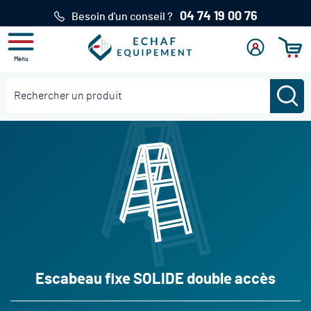
04 74 19 00 76
Besoin d'un conseil ?
Menu
Mon
Se
Mon pan
compte
connecter
Re
Rechercher
Escabeau fixe SOLIDE double accès