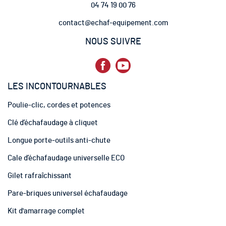
04 74 19 00 76
l
e
contact@echaf-equipement.com
t
t
NOUS SUIVRE
r
e
d
’
LES INCONTOURNABLES
i
n
Poulie-clic, cordes et potences
f
o
Clé d’échafaudage à cliquet
r
m
Longue porte-outils anti-chute
a
t
Cale d’échafaudage universelle ECO
i
Gilet rafraîchissant
o
n
Pare-briques universel échafaudage
:
Kit d'amarrage complet