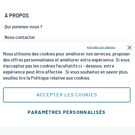
À PROPOS
Qui sommes-nous ?
Nous contacter
INFORMATIONS
REFUSER LES COOKIES
Fe
Nous utilisons des cookies pour améliorer nos services, proposer
CGV
des offres personnalisées et améliorer votre expérience. Si vous
n'acceptez pas les cookies facultatifs ci - dessous, votre
CGU
expérience peut être affectée . Si vous souhaitez en savoir plus,
veuillez lire la
Politique relative aux cookies
.
Mentions Légales
Plan du site
ACCEPTER LES COOKIES
MOYENS DE PAIEMENT SÉCURISÉS
PARAMÈTRES PERSONNALISÉS