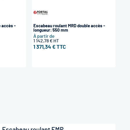
 accès -
Escabeau roulant MRD double accès -
longueur: 550 mm
À partir de
1 142,78 €
1 371,34 €
Escabeau roulant EMP