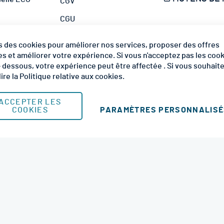
CGV
r
i
CGU
p
hafaudage
t
MODES DE LIV
Mentions Légales
s des cookies pour améliorer nos services, proposer des offres
i
Plan du site
s et améliorer votre expérience. Si vous n'acceptez pas les coo
o
 - dessous, votre expérience peut être affectée . Si vous souhait
n
lire la
Politique relative aux cookies
.
à
n
o
ACCEPTER LES
PARAMÈTRES PERSONNALIS
COOKIES
t
r
© 2026 RM Services. All Rights Reserved.
e
l
e
t
t
r
e
d
’