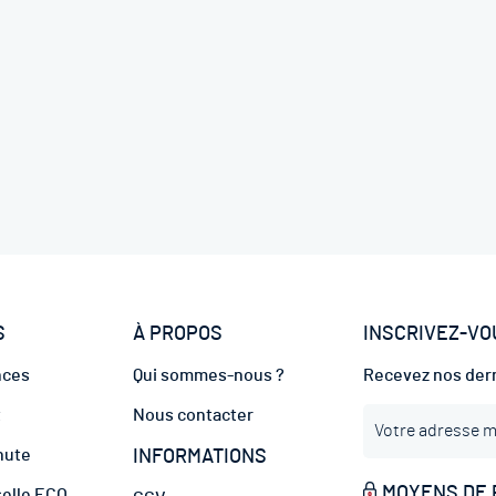
S
À PROPOS
INSCRIVEZ-VO
nces
Qui sommes-nous ?
Recevez nos dern
I
t
Nous contacter
n
hute
INFORMATIONS
s
c
MOYENS DE 
selle ECO