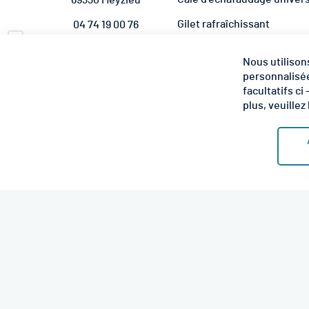
69330 Meyzieu
Gilet rafraîchissant
04 74 19 00 76
Pare-briques universel éc
contact@echaf-
Nous utilison
equipement.com
Kit d'amarrage complet
personnalisée
NOUS SUIVRE
facultatifs ci
plus, veuillez 
4.6 étoiles