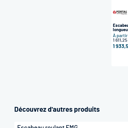
Escabea
longueu
À parti
1 611,25
1 933,
Découvrez d'autres produits
Escabeau roulant EMG