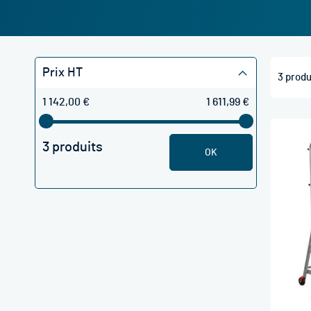
Prix HT
3
produ
1 142,00 €
1 611,99 €
3 produits
OK