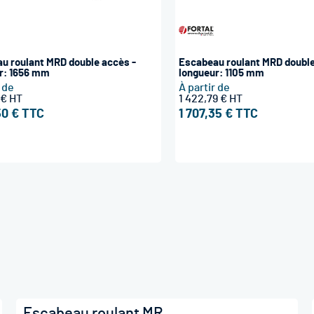
u roulant MRD double accès -
Escabeau roulant MRD double
r: 1656 mm
longueur: 1105 mm
r de
À partir de
 €
1 422,79 €
50 €
1 707,35 €
Escabeau roulant MR