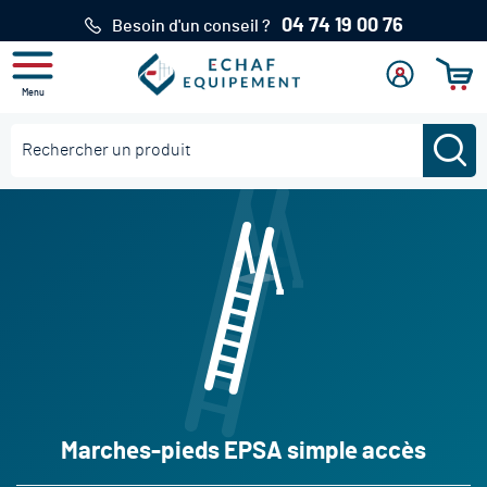
04 74 19 00 76
Besoin d'un conseil ?
Menu
Mon
Se
Mon pan
compte
connecter
Re
Rechercher
Marches-pieds EPSA simple accès