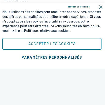
INFORMATIONS
REFUSER LES COOKIES
Fe
Nous utilisons des cookies pour améliorer nos services, proposer
CGV
des offres personnalisées et améliorer votre expérience. Si vous
n'acceptez pas les cookies facultatifs ci - dessous, votre
CGU
expérience peut être affectée . Si vous souhaitez en savoir plus,
veuillez lire la
Politique relative aux cookies
.
Mentions Légales
Plan du site
ACCEPTER LES COOKIES
MOYENS DE PAIEMENT SÉCURISÉS
PARAMÈTRES PERSONNALISÉS
MODES DE LIVRAISON
4.6 étoiles
© 2026 RM Services. All Rights Reserved.