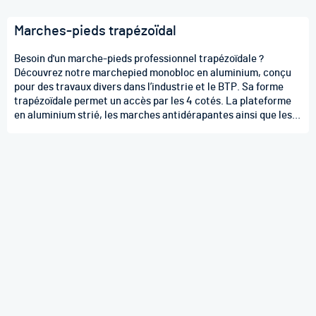
Marches-pieds trapézoïdal
Besoin d'un marche-pieds professionnel trapézoïdale ?
Découvrez notre marchepied monobloc en aluminium, conçu
pour des travaux divers dans l’industrie et le BTP. Sa forme
trapézoïdale permet un accès par les 4 cotés. La plateforme
en aluminium strié, les marches antidérapantes ainsi que les
roues non porteuses en position de travail garantissent la
sécurité de l’opérateur. Disponible de 2 à 3 marches pour
desservir des hauteurs de travail de 2.50 à 2.75 mètres.