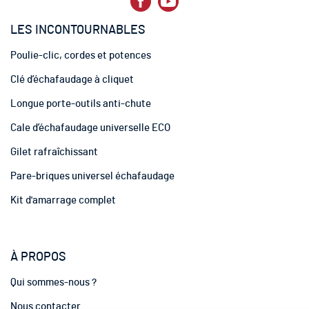
d
’
LES INCONTOURNABLES
i
n
Poulie-clic, cordes et potences
f
o
Clé d’échafaudage à cliquet
r
m
Longue porte-outils anti-chute
a
t
Cale d’échafaudage universelle ECO
i
Gilet rafraîchissant
o
n
Pare-briques universel échafaudage
:
Kit d'amarrage complet
À PROPOS
Qui sommes-nous ?
Nous contacter