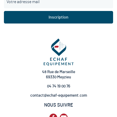
n
s
c
Inscription
r
i
p
t
i
o
n
à
n
o
t
48 Rue de Marseille
r
69330 Meyzieu
e
04 74 19 00 76
l
e
contact@echaf-equipement.com
t
t
NOUS SUIVRE
r
e