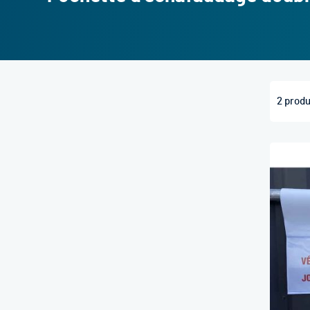
2
produ