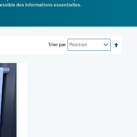
cessible des informations essentielles.
Par
Trier par
ordre
décrois