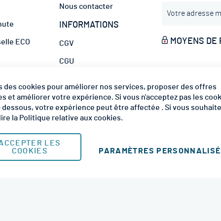
I
t
Nous contacter
n
hute
INFORMATIONS
s
c
MOYENS DE 
selle ECO
CGV
r
i
CGU
p
hafaudage
t
MODES DE LIV
Mentions Légales
s des cookies pour améliorer nos services, proposer des offres
i
Plan du site
s et améliorer votre expérience. Si vous n'acceptez pas les coo
o
 - dessous, votre expérience peut être affectée . Si vous souhait
n
lire la
Politique relative aux cookies
.
à
n
o
ACCEPTER LES
PARAMÈTRES PERSONNALIS
COOKIES
t
r
© 2026 RM Services. All Rights Reserved.
e
l
e
t
t