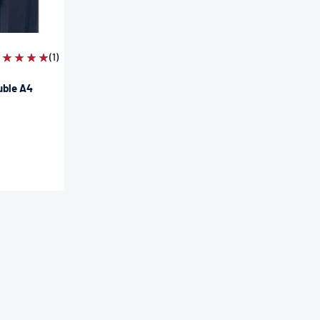
valuation:
(1)
00%
uble A4