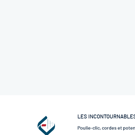
administration sans faille de vos chantiers. Découvrez
la praticité dès aujourd'hui pour une conformité
optimale.
LES INCONTOURNABLE
Poulie-clic, cordes et pote