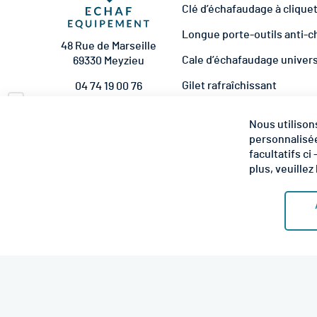
Clé d’échafaudage à clique
Longue porte-outils anti-c
48 Rue de Marseille
Cale d’échafaudage univer
69330 Meyzieu
Gilet rafraîchissant
04 74 19 00 76
Pare-briques universel éc
contact@echaf-
Nous utilison
equipement.com
Kit d'amarrage complet
personnalisée
NOUS SUIVRE
facultatifs ci
plus, veuillez 
4.8 étoiles