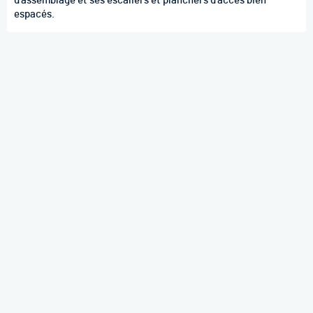
d'assemblage et ses escaliers et planchers d'accès bien
espacés.