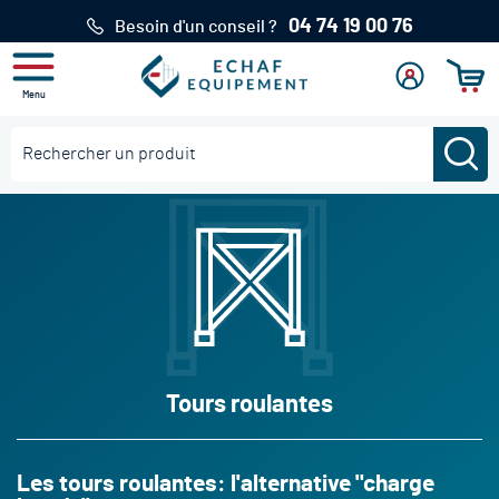
04 74 19 00 76
Besoin d'un conseil ?
Menu
Mon
Se
Mon pan
compte
connecter
Re
Rechercher
Tours roulantes
Les tours roulantes: l'alternative "charge