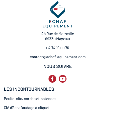
i
o
n
à
n
o
t
48 Rue de Marseille
r
69330 Meyzieu
e
04 74 19 00 76
l
e
contact@echaf-equipement.com
t
t
NOUS SUIVRE
r
e
d
’
LES INCONTOURNABLES
i
n
Poulie-clic, cordes et potences
f
o
Clé d’échafaudage à cliquet
r