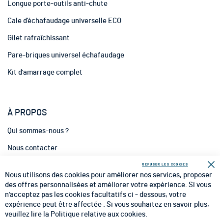
m
Longue porte-outils anti-chute
a
t
Cale d’échafaudage universelle ECO
i
Gilet rafraîchissant
o
n
Pare-briques universel échafaudage
:
Kit d'amarrage complet
À PROPOS
Qui sommes-nous ?
Nous contacter
INFORMATIONS
REFUSER LES COOKIES
Fe
Nous utilisons des cookies pour améliorer nos services, proposer
CGV
des offres personnalisées et améliorer votre expérience. Si vous
n'acceptez pas les cookies facultatifs ci - dessous, votre
CGU
expérience peut être affectée . Si vous souhaitez en savoir plus,
veuillez lire la
Politique relative aux cookies
.
Mentions Légales