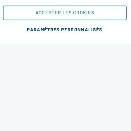
Plan du site
ACCEPTER LES COOKIES
MOYENS DE PAIEMENT SÉCURISÉS
PARAMÈTRES PERSONNALISÉS
MODES DE LIVRAISON
4.6 étoiles
© 2026 RM Services. All Rights Reserved.