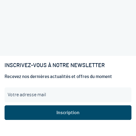
INSCRIVEZ-VOUS À NOTRE NEWSLETTER
Recevez nos dernières actualités et offres du moment
I
n
s
c
Inscription
r
i
p
t