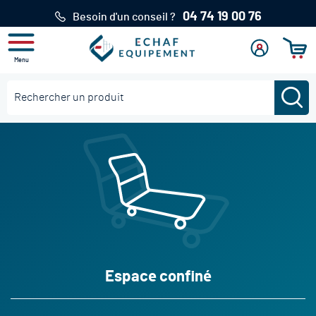
04 74 19 00 76
Besoin d'un conseil ?
Menu
Mon
Se
Mon pan
compte
connecter
Re
Rechercher
Espace confiné