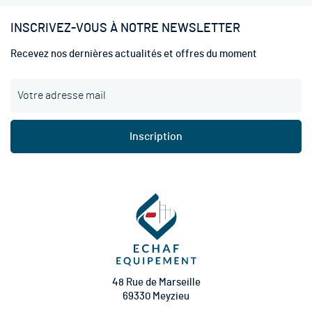
INSCRIVEZ-VOUS À NOTRE NEWSLETTER
Recevez nos dernières actualités et offres du moment
I
n
s
c
Inscription
r
i
p
t
i
o
n
à
n
o
t
48 Rue de Marseille
r
69330 Meyzieu
e