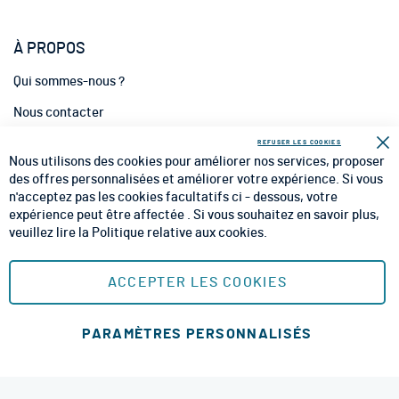
À PROPOS
Qui sommes-nous ?
Nous contacter
INFORMATIONS
REFUSER LES COOKIES
Fe
Nous utilisons des cookies pour améliorer nos services, proposer
CGV
des offres personnalisées et améliorer votre expérience. Si vous
n'acceptez pas les cookies facultatifs ci - dessous, votre
CGU
expérience peut être affectée . Si vous souhaitez en savoir plus,
veuillez lire la
Politique relative aux cookies
.
Mentions Légales
Plan du site
ACCEPTER LES COOKIES
MOYENS DE PAIEMENT SÉCURISÉS
PARAMÈTRES PERSONNALISÉS