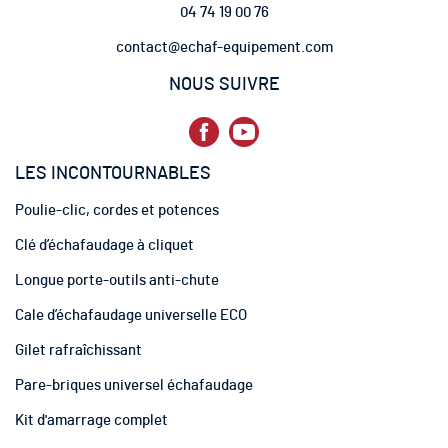
04 74 19 00 76
l
e
contact@echaf-equipement.com
t
t
NOUS SUIVRE
r
e
d
’
LES INCONTOURNABLES
i
n
Poulie-clic, cordes et potences
f
o
Clé d’échafaudage à cliquet
r
m
Longue porte-outils anti-chute
a
t
Cale d’échafaudage universelle ECO
i
Gilet rafraîchissant
o
n
Pare-briques universel échafaudage
:
Kit d'amarrage complet