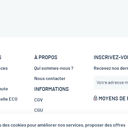
S
À PROPOS
INSCRIVEZ-VO
nces
Qui sommes-nous ?
Recevez nos dern
I
t
Nous contacter
n
hute
INFORMATIONS
s
c
MOYENS DE 
selle ECO
CGV
r
i
CGU
p
hafaudage
t
MODES DE LIV
Mentions Légales
s des cookies pour améliorer nos services, proposer des offres
i