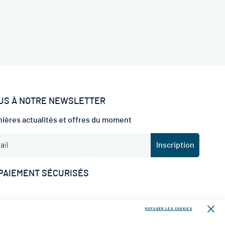
US À NOTRE NEWSLETTER
ières actualités et offres du moment
Inscription
PAIEMENT SÉCURISÉS
REFUSER LES COOKIES
RAISON
Fer