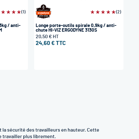
valuation:
(1)
Évaluation:
(2)
00%
100%
3kg / anti-
Longe porte-outils spirale 0,9kg / anti-
M
chute HI-VIZ ERGODYNE 3130S
20,50 €
24,60 €
t la sécurité des travailleurs en hauteur. Cette
 travailler plus librement.