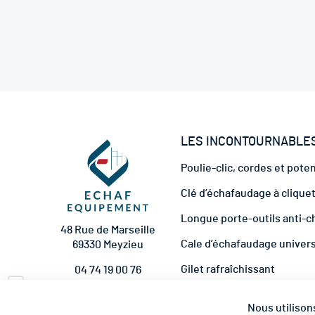
LES INCONTOURNABLE
Poulie-clic, cordes et pote
Clé d’échafaudage à clique
Longue porte-outils anti-c
48 Rue de Marseille
Cale d’échafaudage univer
69330 Meyzieu
Gilet rafraîchissant
04 74 19 00 76
Pare-briques universel éc
contact@echaf-
Nous utilison
equipement.com