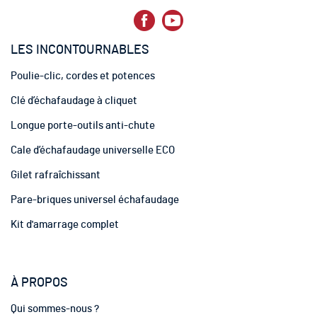
e
d
’
LES INCONTOURNABLES
i
n
Poulie-clic, cordes et potences
f
o
Clé d’échafaudage à cliquet
r
m
Longue porte-outils anti-chute
a
t
Cale d’échafaudage universelle ECO
i
Gilet rafraîchissant
o
n
Pare-briques universel échafaudage
:
Kit d'amarrage complet
À PROPOS
Qui sommes-nous ?