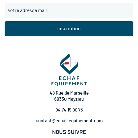
I
n
s
c
Inscription
r
i
p
t
i
o
n
à
n
o
t
48 Rue de Marseille
r
69330 Meyzieu
e
04 74 19 00 76
l
e
contact@echaf-equipement.com
t
t
NOUS SUIVRE
r