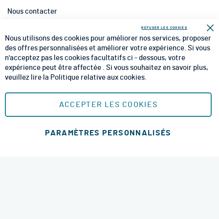
Nous contacter
INFORMATIONS
REFUSER LES COOKIES
Fe
Nous utilisons des cookies pour améliorer nos services, proposer
CGV
des offres personnalisées et améliorer votre expérience. Si vous
n'acceptez pas les cookies facultatifs ci - dessous, votre
CGU
expérience peut être affectée . Si vous souhaitez en savoir plus,
veuillez lire la
Politique relative aux cookies
.
Mentions Légales
Plan du site
ACCEPTER LES COOKIES
MOYENS DE PAIEMENT SÉCURISÉS
PARAMÈTRES PERSONNALISÉS
MODES DE LIVRAISON
4.6 étoiles