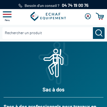
04 74 19 00 76
Besoin d'un conseil ?
Menu
Mon
Se
Mon pan
compte
connecter
Re
Rechercher
Sac à dos
Sacs à dos professionnels pour travaux en