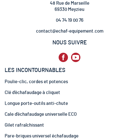
t
48 Rue de Marseille
r
69330 Meyzieu
e
04 74 19 00 76
l
e
contact@echaf-equipement.com
t
t
NOUS SUIVRE
r
e
d
’
LES INCONTOURNABLES
i
n
Poulie-clic, cordes et potences
f
o
Clé d’échafaudage à cliquet
r
m
Longue porte-outils anti-chute
a
t
Cale d’échafaudage universelle ECO
i
Gilet rafraîchissant
o
n
Pare-briques universel échafaudage
: