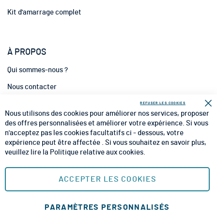
Kit d'amarrage complet
À PROPOS
Qui sommes-nous ?
Nous contacter
INFORMATIONS
REFUSER LES COOKIES
Fe
Nous utilisons des cookies pour améliorer nos services, proposer
CGV
des offres personnalisées et améliorer votre expérience. Si vous
n'acceptez pas les cookies facultatifs ci - dessous, votre
CGU
expérience peut être affectée . Si vous souhaitez en savoir plus,
veuillez lire la
Politique relative aux cookies
.
Mentions Légales
Plan du site
ACCEPTER LES COOKIES
MOYENS DE PAIEMENT SÉCURISÉS
PARAMÈTRES PERSONNALISÉS
Ajouter au panier