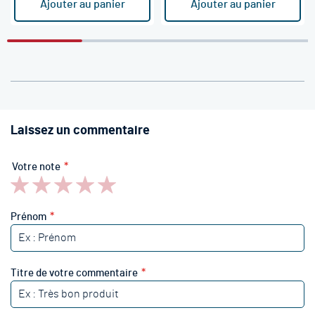
Ajouter au panier
Ajouter au panier
Laissez un commentaire
Votre note
1
2
3
4
5
star
stars
stars
stars
stars
Prénom
Titre de votre commentaire