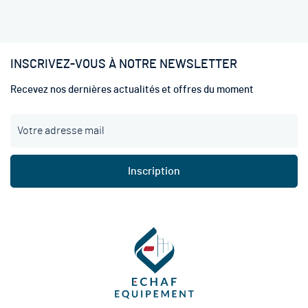
INSCRIVEZ-VOUS À NOTRE NEWSLETTER
Recevez nos dernières actualités et offres du moment
I
n
s
c
Inscription
r
i
p
t
i
o
n
à
n
o