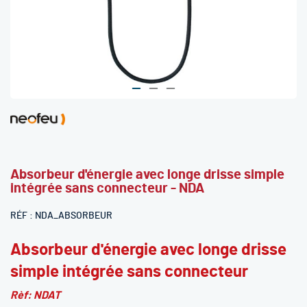
Skip
to
the
beginning
Absorbeur d'énergie avec longe drisse simple
of
intégrée sans connecteur - NDA
the
images
RÉF
NDA_ABSORBEUR
gallery
Absorbeur d'énergie avec longe drisse
simple intégrée sans connecteur
Rèf: NDAT