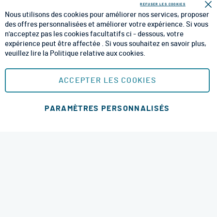
INFORMATIONS
REFUSER LES COOKIES
Fe
Nous utilisons des cookies pour améliorer nos services, proposer
CGV
des offres personnalisées et améliorer votre expérience. Si vous
n'acceptez pas les cookies facultatifs ci - dessous, votre
CGU
expérience peut être affectée . Si vous souhaitez en savoir plus,
veuillez lire la
Politique relative aux cookies
.
Mentions Légales
Plan du site
ACCEPTER LES COOKIES
MOYENS DE PAIEMENT SÉCURISÉS
PARAMÈTRES PERSONNALISÉS
MODES DE LIVRAISON
4.6 étoiles
© 2026 RM Services. All Rights Reserved.