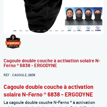
Skip
to
the
beginning
Cagoule double couche à activation solaire N-
of
Ferno ® 6838 - ERGODYNE
the
images
RÉF
CAGOULE_6838
gallery
Cagoule double couche à activation
solaire N-Ferno ® 6838 - ERGODYNE
La cagoule double couche N-Ferno ® à activation