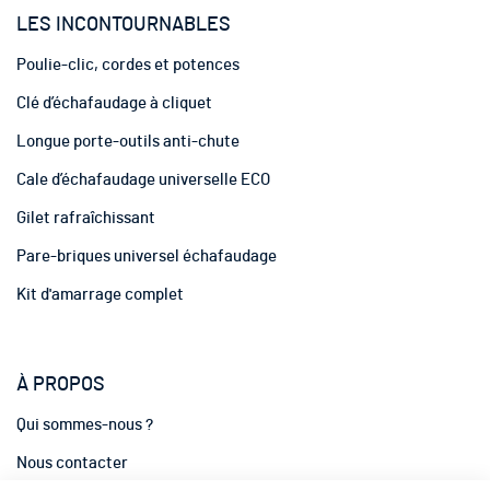
’
LES INCONTOURNABLES
i
n
Poulie-clic, cordes et potences
f
o
Clé d’échafaudage à cliquet
r
m
Longue porte-outils anti-chute
a
t
Cale d’échafaudage universelle ECO
i
Gilet rafraîchissant
o
n
Pare-briques universel échafaudage
:
Kit d'amarrage complet
À PROPOS
Qui sommes-nous ?
Nous contacter