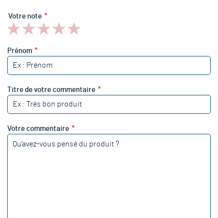
Votre note
1
2
3
4
5
star
stars
stars
stars
stars
Prénom
Titre de votre commentaire
Votre commentaire