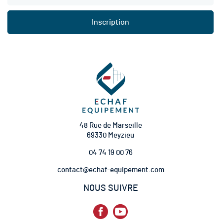
s
c
Inscription
r
i
p
t
i
o
n
à
n
o
t
48 Rue de Marseille
r
69330 Meyzieu
e
04 74 19 00 76
l
e
contact@echaf-equipement.com
t
t
NOUS SUIVRE
r
e
d