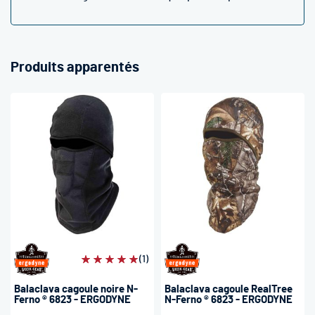
Produits apparentés
Évaluation:
(1)
100%
Balaclava cagoule noire N-
Balaclava cagoule RealTree
Ferno ® 6823 - ERGODYNE
N-Ferno ® 6823 - ERGODYNE