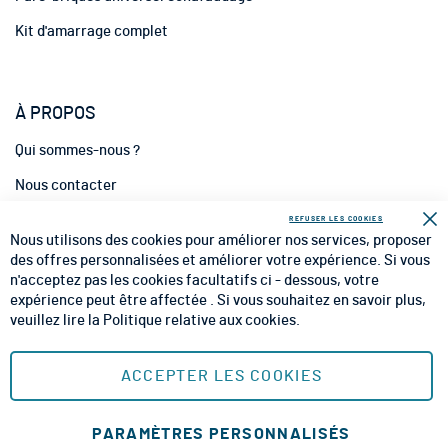
:
Kit d'amarrage complet
À PROPOS
Qui sommes-nous ?
Nous contacter
INFORMATIONS
REFUSER LES COOKIES
Fe
Nous utilisons des cookies pour améliorer nos services, proposer
CGV
des offres personnalisées et améliorer votre expérience. Si vous
n'acceptez pas les cookies facultatifs ci - dessous, votre
CGU
expérience peut être affectée . Si vous souhaitez en savoir plus,
veuillez lire la
Politique relative aux cookies
.
Mentions Légales
Plan du site
ACCEPTER LES COOKIES
MOYENS DE PAIEMENT SÉCURISÉS
PARAMÈTRES PERSONNALISÉS
Ajouter au panier