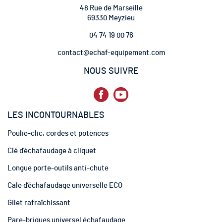
t
48 Rue de Marseille
r
69330 Meyzieu
e
04 74 19 00 76
l
e
contact@echaf-equipement.com
t
t
NOUS SUIVRE
r
e
d
’
LES INCONTOURNABLES
i
n
Poulie-clic, cordes et potences
f
o
Clé d’échafaudage à cliquet
r
m
Longue porte-outils anti-chute
a
t
Cale d’échafaudage universelle ECO
i
Gilet rafraîchissant
o
n
Pare-briques universel échafaudage