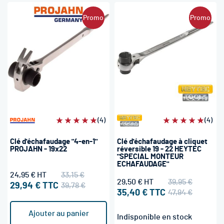
Promo
Promo
Évaluation:
(4)
Évaluation:
(4)
100%
100%
Clé d'échafaudage "4-en-1"
Clé d'échafaudage à cliquet
PROJAHN - 19x22
réversible 19 - 22 HEYTEC
"SPECIAL MONTEUR
ECHAFAUDAGE"
24,95 €
33,15 €
29,50 €
39,95 €
29,94 €
39,78 €
35,40 €
47,94 €
Ajouter au panier
Indisponible en stock