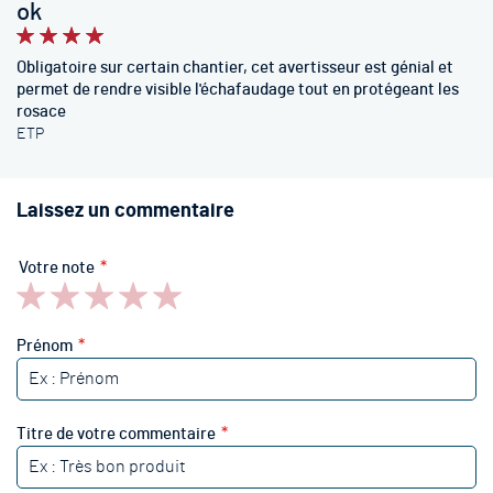
ok
100%
Obligatoire sur certain chantier, cet avertisseur est génial et
permet de rendre visible l'échafaudage tout en protégeant les
rosace
ETP
Laissez un commentaire
Votre note
1
2
3
4
5
star
stars
stars
stars
stars
Prénom
Titre de votre commentaire