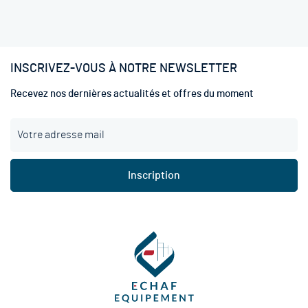
INSCRIVEZ-VOUS À NOTRE NEWSLETTER
Recevez nos dernières actualités et offres du moment
I
n
s
c
Inscription
r
i
p
t
i
o
n
à
n
o