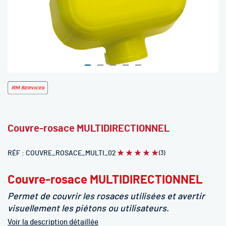
Skip
to
the
beginning
Couvre-rosace MULTIDIRECTIONNEL
of
the
images
RÉF
COUVRE_ROSACE_MULTI_02
(3)
Évaluation:
100
100
% of
gallery
Couvre-rosace MULTIDIRECTIONNEL
Permet de couvrir les rosaces utilisées et avertir
visuellement les piétons ou utilisateurs.
Voir la description détaillée