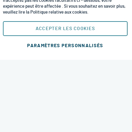
n'acceptez pas les cookies facultatifs ci - dessous, votre
CGU
expérience peut être affectée . Si vous souhaitez en savoir plus,
veuillez lire la
Politique relative aux cookies
.
Mentions Légales
Plan du site
ACCEPTER LES COOKIES
MOYENS DE PAIEMENT SÉCURISÉS
PARAMÈTRES PERSONNALISÉS
Ajouter au panier
MODES DE LIVRAISON
4.6 étoiles
© 2026 RM Services. All Rights Reserved.