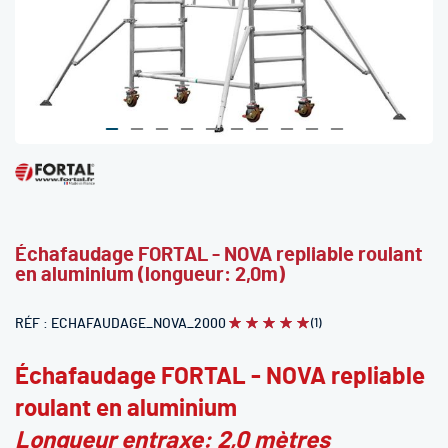
Skip
to
the
beginning
Échafaudage FORTAL - NOVA repliable roulant
of
en aluminium (longueur: 2,0m)
the
images
gallery
RÉF
ECHAFAUDAGE_NOVA_2000
(1)
Évaluation:
100
100
% of
Échafaudage FORTAL - NOVA repliable
roulant en aluminium
Longueur entraxe: 2,0 mètres