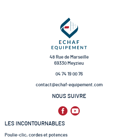
i
p
t
i
o
n
à
n
o
t
48 Rue de Marseille
r
69330 Meyzieu
e
04 74 19 00 76
l
e
contact@echaf-equipement.com
t
t
NOUS SUIVRE
r
e
d
’
LES INCONTOURNABLES
i
n
Poulie-clic, cordes et potences
f