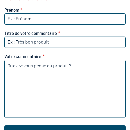
1
2
3
4
5
star
stars
stars
stars
stars
Prénom
Titre de votre commentaire
Votre commentaire