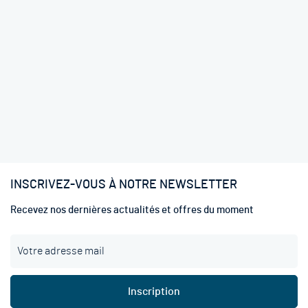
INSCRIVEZ-VOUS À NOTRE NEWSLETTER
Recevez nos dernières actualités et offres du moment
I
n
s
c
Inscription
r