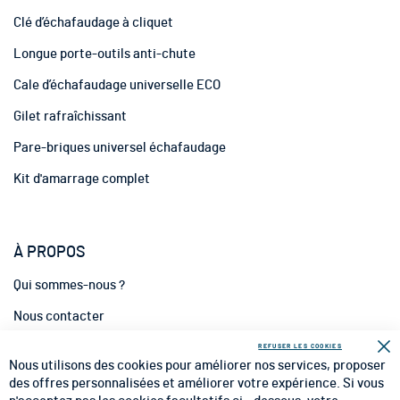
o
Clé d’échafaudage à cliquet
r
m
Longue porte-outils anti-chute
a
t
Cale d’échafaudage universelle ECO
i
Gilet rafraîchissant
o
n
Pare-briques universel échafaudage
:
Kit d'amarrage complet
À PROPOS
Qui sommes-nous ?
Nous contacter
INFORMATIONS
REFUSER LES COOKIES
Fe
Nous utilisons des cookies pour améliorer nos services, proposer
CGV
des offres personnalisées et améliorer votre expérience. Si vous