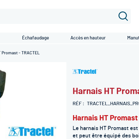
Recher
Échafaudage
Accès en hauteur
Manut
T Promast - TRACTEL
Harnais HT Prom
RÉF
TRACTEL_HARNAIS_PR
Harnais HT Promast
Le harnais HT Promast est
et
peut être équipé des bo