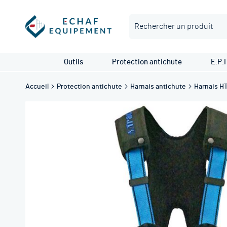
Rechercher
Outils
Protection antichute
E.P.I
Accueil
Protection antichute
Harnais antichute
Harnais H
Skip
to
the
end
of
the
images
gallery