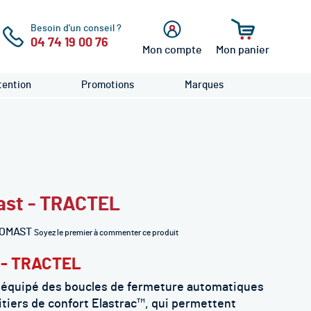
Besoin d'un conseil ?
04 74 19 00 76
Mon compte
Mon panier
cher
Se
connecter
ention
Promotions
Marques
ast - TRACTEL
OMAST
Soyez le premier à commenter ce produit
 - TRACTEL
 équipé des boucles de fermeture automatiques
itiers de confort Elastrac™, qui permettent