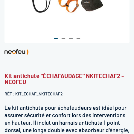
Skip
to
the
beginning
Kit antichute "ÉCHAFAUDAGE" NKITECHAF2 -
of
NEOFEU
the
images
RÉF
KIT_ECHAF_NKITECHAF2
gallery
Le kit antichute pour échafaudeurs est idéal pour
assurer sécurité et confort lors des interventions
en hauteur. Il inclut un harnais antichute 1 point
dorsal, une longe double avec absorbeur d'énergie,