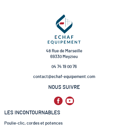
p
t
i
o
n
à
n
o
t
48 Rue de Marseille
r
69330 Meyzieu
e
04 74 19 00 76
l
e
contact@echaf-equipement.com
t
t
NOUS SUIVRE
r
e
d
’
LES INCONTOURNABLES
i
n
Poulie-clic, cordes et potences
f