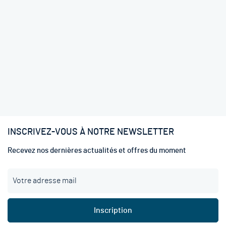
INSCRIVEZ-VOUS À NOTRE NEWSLETTER
Recevez nos dernières actualités et offres du moment
I
n
s
c
Inscription
r
i