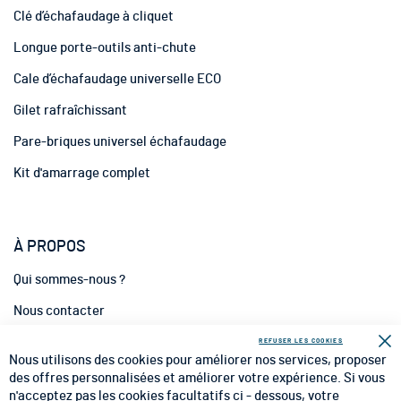
o
Clé d’échafaudage à cliquet
r
m
Longue porte-outils anti-chute
a
t
Cale d’échafaudage universelle ECO
i
Gilet rafraîchissant
o
n
Pare-briques universel échafaudage
:
Kit d'amarrage complet
À PROPOS
Qui sommes-nous ?
Nous contacter
INFORMATIONS
REFUSER LES COOKIES
Fe
Nous utilisons des cookies pour améliorer nos services, proposer
CGV
des offres personnalisées et améliorer votre expérience. Si vous
n'acceptez pas les cookies facultatifs ci - dessous, votre