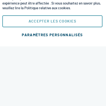
CGU
expérience peut être affectée . Si vous souhaitez en savoir plus,
veuillez lire la
Politique relative aux cookies
.
Mentions Légales
Plan du site
ACCEPTER LES COOKIES
MOYENS DE PAIEMENT SÉCURISÉS
PARAMÈTRES PERSONNALISÉS
Ajouter au panier
MODES DE LIVRAISON
4.6 étoiles
© 2026 RM Services. All Rights Reserved.