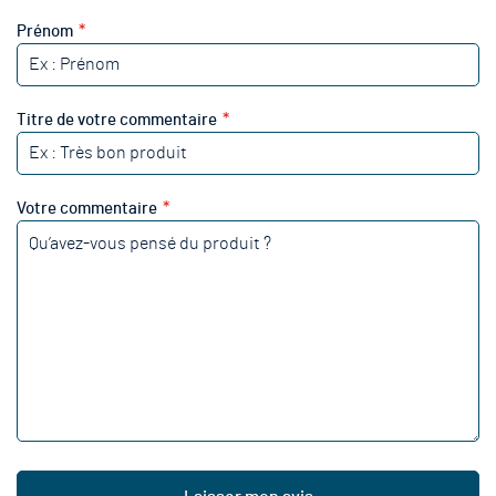
1
2
3
4
5
star
stars
stars
stars
stars
Prénom
Titre de votre commentaire
Votre commentaire