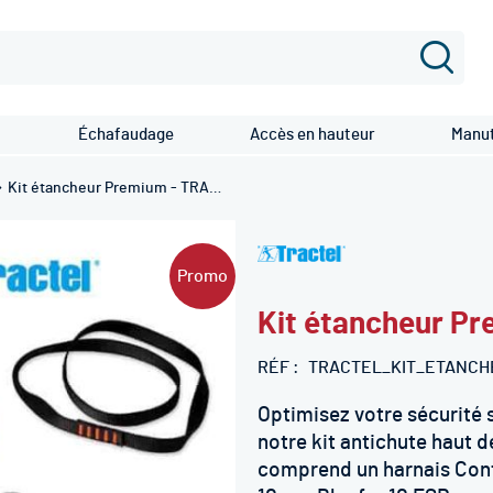
Recher
Échafaudage
Accès en hauteur
Manut
Kit étancheur Premium - TRACTEL
Promo
Kit étancheur P
RÉF
TRACTEL_KIT_ETANCH
Optimisez votre sécurité s
notre kit antichute haut d
comprend un harnais Conf