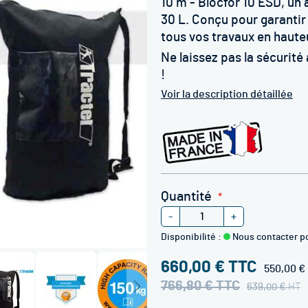
10 m - Blocfor 10 ESD, un
30 L. Conçu pour garantir 
tous vos travaux en haute
Ne laissez pas la sécurit
!
Voir la description détaillée
Quantité
-
+
Disponibilité :
Nous contacter p
660,00 €
550,00 €
766,80 €
639,00 €