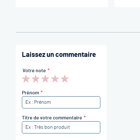
Laissez un commentaire
Votre note
1
2
3
4
5
star
stars
stars
stars
stars
Prénom
Titre de votre commentaire