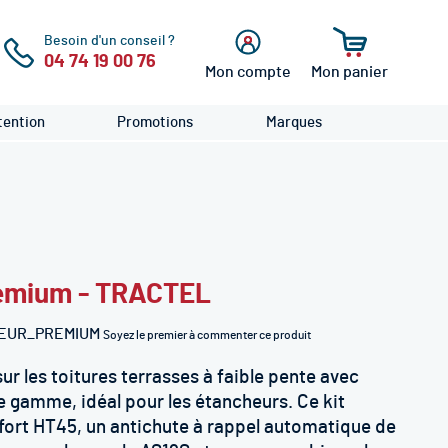
Besoin d'un conseil ?
04 74 19 00 76
Mon compte
Mon panier
cher
Se
connecter
ention
Promotions
Marques
remium - TRACTEL
EUR_PREMIUM
Soyez le premier à commenter ce produit
ur les toitures terrasses à faible pente avec
e gamme, idéal pour les étancheurs. Ce kit
ort HT45, un antichute à rappel automatique de