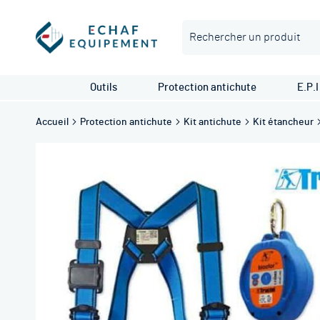
Rechercher
Outils
Protection antichute
E.P.I
Accueil
Protection antichute
Kit antichute
Kit étancheur
Skip
to
the
end
of
the
images
gallery