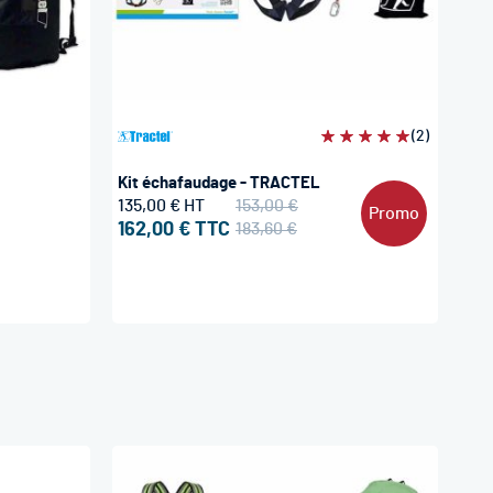
Évaluation:
(2)
100%
Kit échafaudage - TRACTEL
135,00 €
153,00 €
Promo
162,00 €
183,60 €