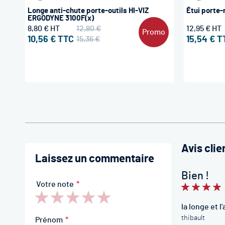
Longe anti-chute porte-outils HI-VIZ
Étui porte
ERGODYNE 3100F(x)
8,80 €
12,80 €
12,95 €
Promo
10,56 €
15,36 €
15,54 €
Avis clie
Laissez un commentaire
Bien !
Votre note
100%
la longe et 
1
2
3
4
5
thibault
star
stars
stars
stars
stars
Prénom