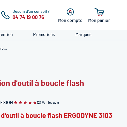
Besoin d'un conseil ?
04 74 19 00 76
Mon compte
Mon panier
cher
Se
connecter
ention
Promotions
Marques
Longe de connexion d'outil à boucle flash ERGODYNE 3103
n d'outil à boucle flash
EXION
(2)
Voir les avis
Évaluation:
100
100
% of
d'outil à boucle flash ERGODYNE 3103