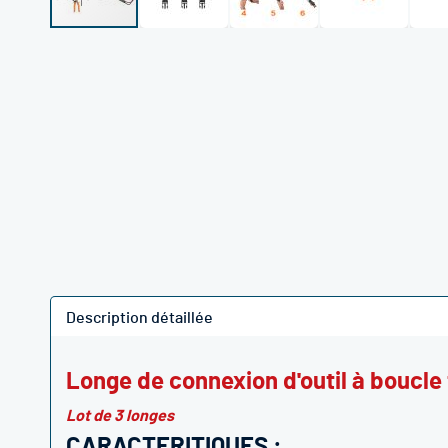
Skip
to
the
beginning
of
the
images
gallery
Description détaillée
Longe de connexion d'outil à boucl
Lot de 3 longes
CARACTERITIQUES :