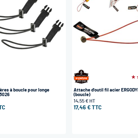
Év
10
ières à boucle pour longe
Attache d'outil fil acier ERGOD
3026
(boucle)
14,55 €
17,46 €