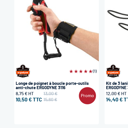
Évaluation:
(1)
100%
Longe de poignet à boucle porte-outils
Kit de 3 lan
anti-chute ERGODYNE 3116
ERGODYNE 
8,75 €
13,00 €
12,00 €
Promo
10,50 €
15,60 €
14,40 €