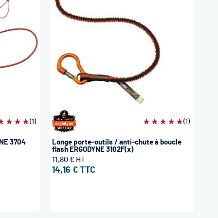
aluation:
(1)
Évaluation:
(1)
0%
100%
YNE 3704
Longe porte-outils / anti-chute à boucle
flash ERGODYNE 3102F(x)
11,80 €
14,16 €