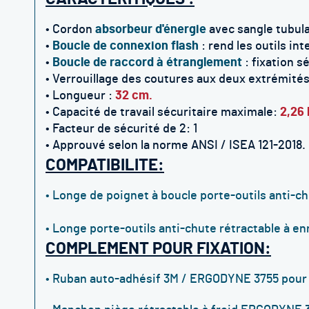
•
Cordon
absorbeur d'énergie
avec sangle tubula
•
Boucle de connexion flash
:
rend les outils in
•
Boucle de raccord à étranglement
: fixation
sé
•
Verrouillage des coutures aux deux extrémités
• L
ongueur :
32 cm.
•
Capacité de travail sécuritaire maximale:
2,26 
• F
acteur de sécurité de 2: 1
•
Approuvé selon la norme ANSI / ISEA 121-2018.
COMPATIBILITE:
• Longe de poignet à boucle porte-outils anti-
• Longe porte-outils anti-chute rétractable à
COMPLEMENT POUR FIXATION:
• Ruban auto-adhésif 3M / ERGODYNE 3755 pour f