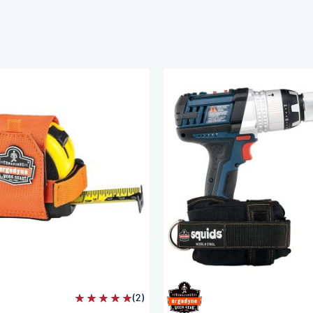
Évaluation:
(2)
100%