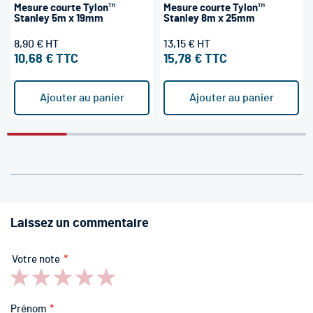
Mesure courte Tylon™
Mesure courte Tylon™
Stanley 5m x 19mm
Stanley 8m x 25mm
8,90 €
13,15 €
10,68 €
15,78 €
Ajouter au panier
Ajouter au panier
Laissez un commentaire
Votre note
1
2
3
4
5
star
stars
stars
stars
stars
Prénom