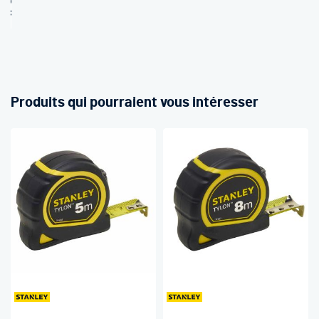
sponible
tock
Produits qui pourraient vous intéresser