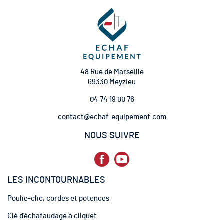
t
i
o
n
à
n
o
t
48 Rue de Marseille
r
69330 Meyzieu
e
04 74 19 00 76
l
e
contact@echaf-equipement.com
t
t
NOUS SUIVRE
r
e
d
’
LES INCONTOURNABLES
i
n
Poulie-clic, cordes et potences
f
o
Clé d’échafaudage à cliquet
r