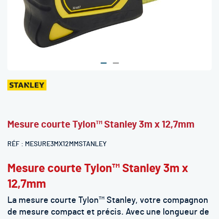
Skip
to
the
beginning
Mesure courte Tylon™ Stanley 3m x 12,7mm
of
the
RÉF
MESURE3MX12MMSTANLEY
images
gallery
Mesure courte Tylon™ Stanley 3m x
12,7mm
La mesure courte Tylon™ Stanley, votre compagnon
de mesure compact et précis. Avec une longueur de