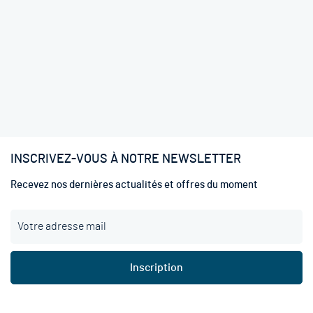
INSCRIVEZ-VOUS À NOTRE NEWSLETTER
Recevez nos dernières actualités et offres du moment
I
n
s
c
Inscription
r
i
p