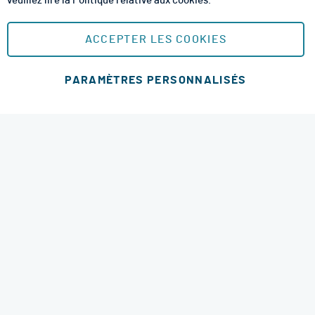
veuillez lire la
Politique relative aux cookies
.
Mentions Légales
Plan du site
ACCEPTER LES COOKIES
MOYENS DE PAIEMENT SÉCURISÉS
PARAMÈTRES PERSONNALISÉS
Ajouter au panier
MODES DE LIVRAISON
4.6 étoiles
© 2026 RM Services. All Rights Reserved.