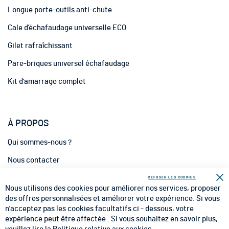
m
Longue porte-outils anti-chute
a
t
Cale d’échafaudage universelle ECO
i
Gilet rafraîchissant
o
n
Pare-briques universel échafaudage
:
Kit d'amarrage complet
À PROPOS
Qui sommes-nous ?
Nous contacter
INFORMATIONS
REFUSER LES COOKIES
Fe
Nous utilisons des cookies pour améliorer nos services, proposer
CGV
des offres personnalisées et améliorer votre expérience. Si vous
n'acceptez pas les cookies facultatifs ci - dessous, votre
CGU
expérience peut être affectée . Si vous souhaitez en savoir plus,