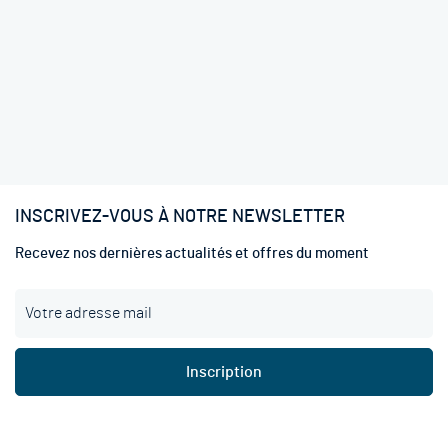
INSCRIVEZ-VOUS À NOTRE NEWSLETTER
Recevez nos dernières actualités et offres du moment
I
n
s
c
Inscription
r
i
p
t