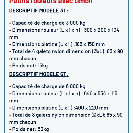
Patins rouleurs avec timon
DESCRIPTIF MODELE 3T:
•
C
apacité de charge de 3 000 kg
• Dimensions rouleur
(L x l x h)
: 300 x 200 x 104
mm
• Dimensions platine
(L x l )
:185 x 150 mm
• Total de 4 galets nylon dimension (ØxL): 85 x 90
mm chacun
• Poids net: 15kg
DESCRIPTIF MODELE 6T:
• Capacité de charge de 6 000 kg
• Dimensions rouleur (L x l x h) : 640 x 534 x 115
mm
• Dimensions platine
(L x l )
:400 x 220 mm
• Total de 8 galets nylon dimension (ØxL): 85 x 90
mm chacun
• Poids net: 50kg