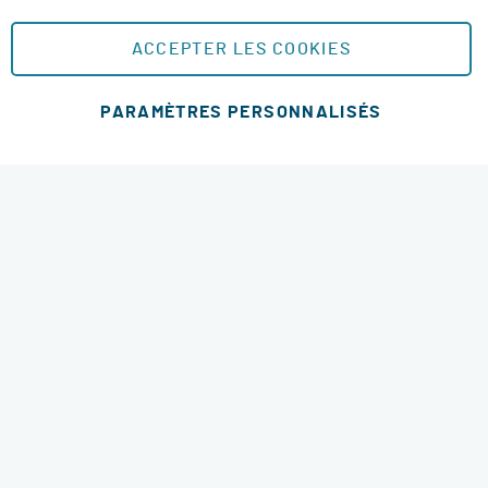
Plan du site
ACCEPTER LES COOKIES
MOYENS DE PAIEMENT SÉCURISÉS
PARAMÈTRES PERSONNALISÉS
Ajouter au panier
MODES DE LIVRAISON
4.6 étoiles
© 2026 RM Services. All Rights Reserved.