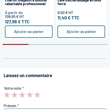
Chariot magasin à dossier
Cale d'échafaudage en bois
rabattable professionnel
ferré
À partir de
9,50 €
106,65 €
11,40 €
127,98 €
Ajouter au panier
Ajouter au panier
Laissez un commentaire
Votre note
1
2
3
4
5
star
stars
stars
stars
stars
Prénom