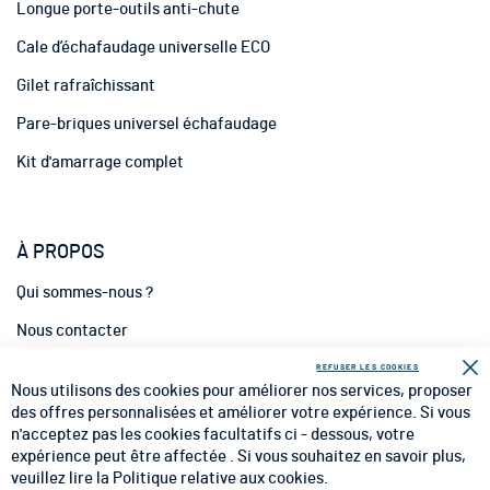
m
Longue porte-outils anti-chute
a
t
Cale d’échafaudage universelle ECO
i
Gilet rafraîchissant
o
n
Pare-briques universel échafaudage
:
Kit d'amarrage complet
À PROPOS
Qui sommes-nous ?
Nous contacter
INFORMATIONS
REFUSER LES COOKIES
Fe
Nous utilisons des cookies pour améliorer nos services, proposer
CGV
des offres personnalisées et améliorer votre expérience. Si vous
n'acceptez pas les cookies facultatifs ci - dessous, votre
CGU
expérience peut être affectée . Si vous souhaitez en savoir plus,
veuillez lire la
Politique relative aux cookies
.
Mentions Légales