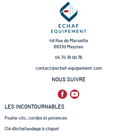
i
o
n
à
n
o
t
48 Rue de Marseille
r
69330 Meyzieu
e
04 74 19 00 76
l
e
contact@echaf-equipement.com
t
t
NOUS SUIVRE
r
e
d
’
LES INCONTOURNABLES
i
n
Poulie-clic, cordes et potences
f
o
Clé d’échafaudage à cliquet
r