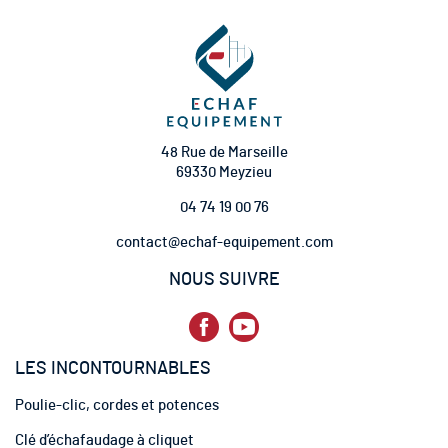
t
i
o
n
à
n
o
t
48 Rue de Marseille
r
69330 Meyzieu
e
04 74 19 00 76
l
e
contact@echaf-equipement.com
t
t
NOUS SUIVRE
r
e
d
’
LES INCONTOURNABLES
i
n
Poulie-clic, cordes et potences
f
o
Clé d’échafaudage à cliquet