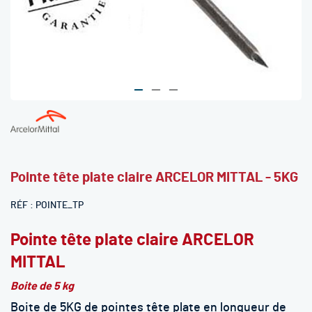
Skip
to
the
beginning
Pointe tête plate claire ARCELOR MITTAL - 5KG
of
the
RÉF
POINTE_TP
images
gallery
Pointe tête plate claire ARCELOR
MITTAL
Boite de 5 kg
Boite de 5KG de pointes tête plate en longueur de