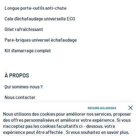
r
m
Longue porte-outils anti-chute
a
t
Cale d’échafaudage universelle ECO
i
Gilet rafraîchissant
o
n
Pare-briques universel échafaudage
:
Kit d'amarrage complet
À PROPOS
Qui sommes-nous ?
Nous contacter
INFORMATIONS
REFUSER LES COOKIES
Fe
Nous utilisons des cookies pour améliorer nos services, proposer
CGV
des offres personnalisées et améliorer votre expérience. Si vous
n'acceptez pas les cookies facultatifs ci - dessous, votre
CGU
expérience peut être affectée . Si vous souhaitez en savoir plus,