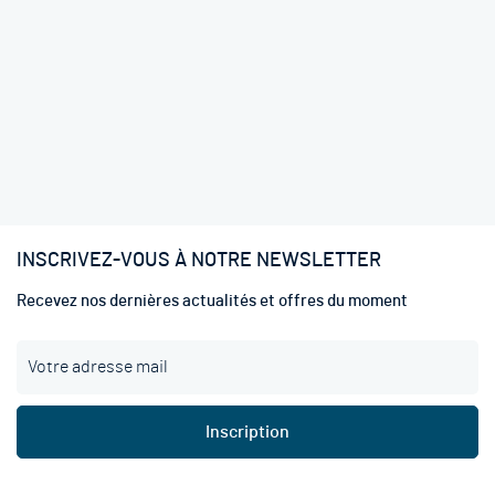
INSCRIVEZ-VOUS À NOTRE NEWSLETTER
Recevez nos dernières actualités et offres du moment
I
n
s
c
Inscription
r
i
p