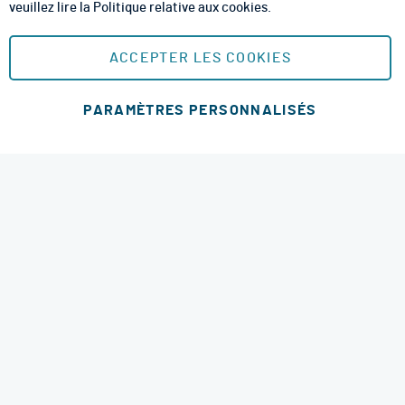
veuillez lire la
Politique relative aux cookies
.
Mentions Légales
Plan du site
ACCEPTER LES COOKIES
MOYENS DE PAIEMENT SÉCURISÉS
PARAMÈTRES PERSONNALISÉS
Ajouter au panier
MODES DE LIVRAISON
4.6 étoiles
© 2026 RM Services. All Rights Reserved.