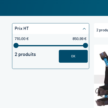
Prix HT
2
produ
710,00 €
850,99 €
2 produits
OK