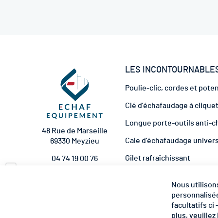
LES INCONTOURNABLE
Poulie-clic, cordes et pote
Clé d’échafaudage à clique
Longue porte-outils anti-c
48 Rue de Marseille
Cale d’échafaudage univer
69330 Meyzieu
Gilet rafraîchissant
04 74 19 00 76
Pare-briques universel éc
contact@echaf-
Nous utilison
equipement.com
Kit d'amarrage complet
personnalisée
NOUS SUIVRE
facultatifs ci
plus, veuillez 