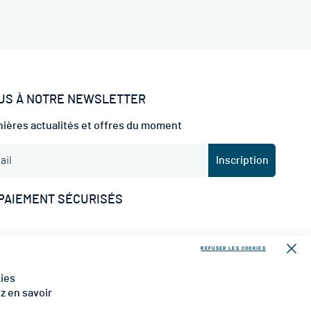
US À NOTRE NEWSLETTER
ières actualités et offres du moment
Inscription
PAIEMENT SÉCURISÉS
REFUSER LES COOKIES
RAISON
Fer
kies
ez en savoir