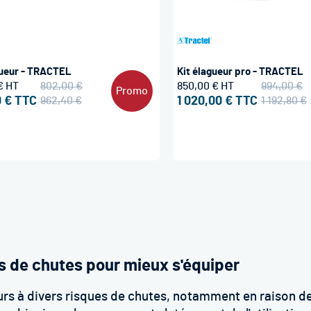
gueur - TRACTEL
Kit élagueur pro - TRACTEL
€
802,00 €
850,00 €
994,00 €
Promo
 €
962,40 €
1 020,00 €
1 192,80 €
s de chutes pour mieux s'équiper
rs à divers risques de chutes, notamment en raison de 