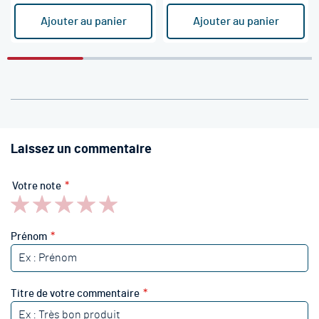
Ajouter au panier
Ajouter au panier
Laissez un commentaire
Votre note
1
2
3
4
5
star
stars
stars
stars
stars
Prénom
Titre de votre commentaire