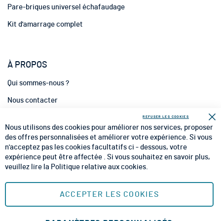
n
Pare-briques universel échafaudage
:
Kit d'amarrage complet
À PROPOS
Qui sommes-nous ?
Nous contacter
INFORMATIONS
REFUSER LES COOKIES
Fe
Nous utilisons des cookies pour améliorer nos services, proposer
CGV
des offres personnalisées et améliorer votre expérience. Si vous
n'acceptez pas les cookies facultatifs ci - dessous, votre
CGU
expérience peut être affectée . Si vous souhaitez en savoir plus,
veuillez lire la
Politique relative aux cookies
.
Mentions Légales
Plan du site
ACCEPTER LES COOKIES
MOYENS DE PAIEMENT SÉCURISÉS