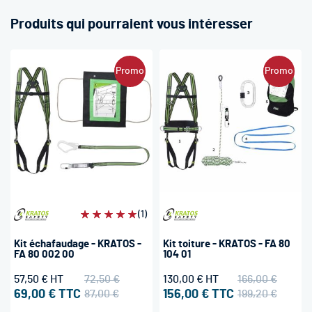
Produits qui pourraient vous intéresser
Promo
Promo
Évaluation:
(1)
100%
Kit échafaudage - KRATOS -
Kit toiture - KRATOS - FA 80
FA 80 002 00
104 01
57,50 €
72,50 €
130,00 €
166,00 €
69,00 €
87,00 €
156,00 €
199,20 €