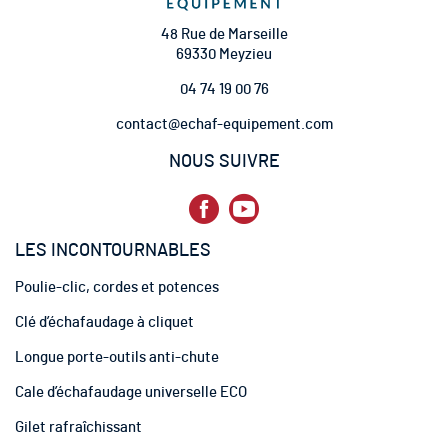
o
t
48 Rue de Marseille
r
69330 Meyzieu
e
04 74 19 00 76
l
e
contact@echaf-equipement.com
t
t
NOUS SUIVRE
r
e
d
’
LES INCONTOURNABLES
i
n
Poulie-clic, cordes et potences
f
o
Clé d’échafaudage à cliquet
r
m
Longue porte-outils anti-chute
a
t
Cale d’échafaudage universelle ECO
i
Gilet rafraîchissant
o