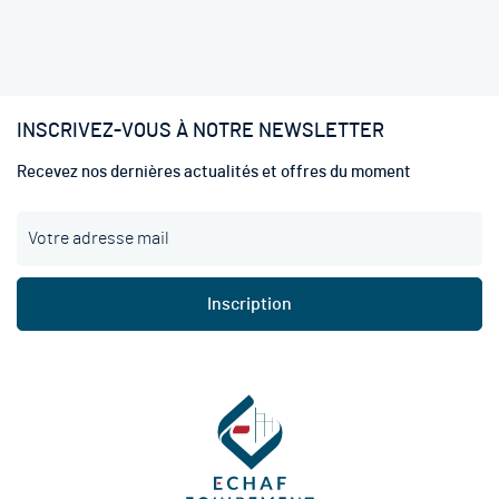
INSCRIVEZ-VOUS À NOTRE NEWSLETTER
Recevez nos dernières actualités et offres du moment
I
n
s
c
Inscription
r
i
p
t
i
o
n
à
n