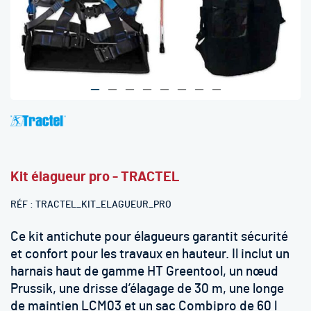
Skip
to
the
beginning
Kit élagueur pro - TRACTEL
of
the
RÉF
TRACTEL_KIT_ELAGUEUR_PRO
images
gallery
Ce kit antichute pour élagueurs garantit sécurité
et confort pour les travaux en hauteur. Il inclut un
harnais haut de gamme HT Greentool, un nœud
Prussik, une drisse d’élagage de 30 m, une longe
de maintien LCM03 et un sac Combipro de 60 l