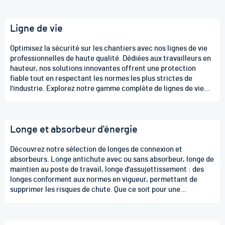
fiabilité des équipements et la conformité aux normes de
sécurité. Optez pour une approche professionnelle de la
Ligne de vie
sécurité en hauteur avec nos dynamomètres, essentiels pour
des opérations sécurisées et conformes dans divers secteurs
industriels.
Optimisez la sécurité sur les chantiers avec nos lignes de vie
professionnelles de haute qualité. Dédiées aux travailleurs en
hauteur, nos solutions innovantes offrent une protection
fiable tout en respectant les normes les plus strictes de
l'industrie. Explorez notre gamme complète de lignes de vie
conçues pour garantir la sécurité et le bien-être des
professionnels. Équipez-vous avec des dispositifs certifiés,
robustes et faciles à utiliser, assurant une tranquillité d'esprit
Longe et absorbeur d'énergie
sur chaque site. Investissez dans votre sécurité
professionnelle dès maintenant avec nos lignes de vie qui
conjuguent performance et conformité
Découvrez notre sélection de longes de connexion et
absorbeurs. Longe antichute avec ou sans absorbeur, longe de
maintien au poste de travail, longe d'assujettissement : des
longes conforment aux normes en vigueur, permettant de
supprimer les risques de chute. Que ce soit pour une
intervention mains libres, un antichute de personne, ou une
délimitation de zone, nous vous proposons des longes
professionnelles aux meilleurs prix.