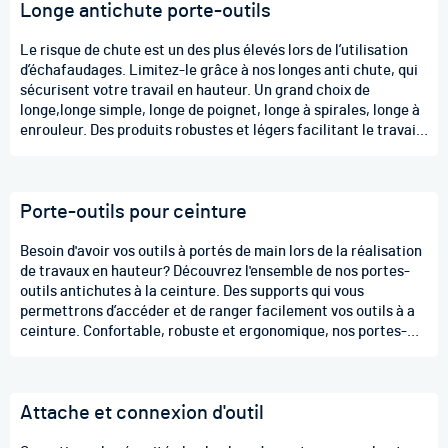
Longe antichute porte-outils
Le risque de chute est un des plus élevés lors de l’utilisation
d’échafaudages. Limitez-le grâce à nos longes anti chute, qui
sécurisent votre travail en hauteur. Un grand choix de
longe,longe simple, longe de poignet, longe à spirales, longe à
enrouleur. Des produits robustes et légers facilitant le travail
en hauteur. Toutes nos longes sont testées et approuvées. Les
charges maximum vont de 0,9 à 18,1kg. Nos longes sont
élaborées pour simplifier le travail en hauteurs aux
Porte-outils pour ceinture
échafaudeurs, aux monteurs/démonteurs, aux élagueurs, aux
peintres....
Besoin d'avoir vos outils à portés de main lors de la réalisation
de travaux en hauteur? Découvrez l'ensemble de nos portes-
outils antichutes à la ceinture. Des supports qui vous
permettrons d’accéder et de ranger facilement vos outils à a
ceinture. Confortable, robuste et ergonomique, nos portes-
outils vous offriront un gain de temps et d’énergie lors de vos
travaux en hauteur.
Attache et connexion d'outil