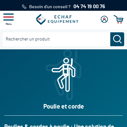
04 74 19 00 76
Besoin d'un conseil ?
Menu
Mon
Se
Mon pan
compte
connecter
Re
Rechercher
Poulie et corde
Poulies & cordes à poulie : Une solution de