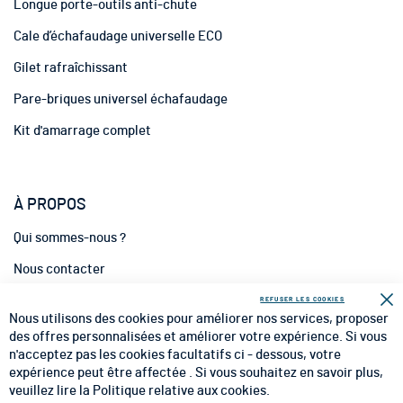
Longue porte-outils anti-chute
a
t
Cale d’échafaudage universelle ECO
i
Gilet rafraîchissant
o
n
Pare-briques universel échafaudage
:
Kit d'amarrage complet
À PROPOS
Qui sommes-nous ?
Nous contacter
INFORMATIONS
REFUSER LES COOKIES
Fe
Nous utilisons des cookies pour améliorer nos services, proposer
CGV
des offres personnalisées et améliorer votre expérience. Si vous
n'acceptez pas les cookies facultatifs ci - dessous, votre
CGU
expérience peut être affectée . Si vous souhaitez en savoir plus,
veuillez lire la
Politique relative aux cookies
.
Mentions Légales