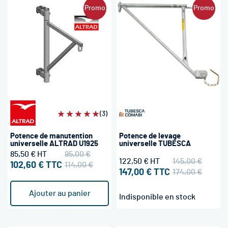
Promo
Promo
Évaluation:
(3)
100%
Potence de manutention
Potence de levage
universelle ALTRAD U1925
universelle TUBESCA
85,50 €
95,00 €
122,50 €
145,00 €
102,60 €
114,00 €
147,00 €
174,00 €
Ajouter au panier
Indisponible en stock