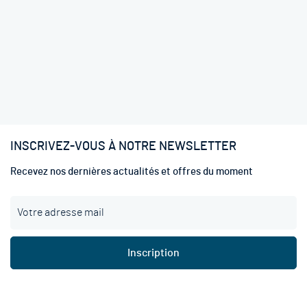
INSCRIVEZ-VOUS À NOTRE NEWSLETTER
Recevez nos dernières actualités et offres du moment
I
n
s
c
Inscription
r
i
p
t