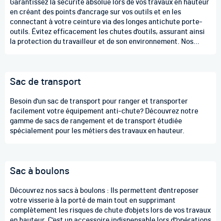
Garantissez la sécurité absolue lors de vos travaux en hauteur
en créant des points d'ancrage sur vos outils et en les
connectant à votre ceinture via des longes antichute porte-
outils. Évitez efficacement les chutes d'outils, assurant ainsi
la protection du travailleur et de son environnement. Nos
solutions, telles que les manchons rétractables, anneaux
brisés, manilles et fils d'acier avec boucle, offrent des points
d'ancrage robustes, conformes aux normes de sécurité et
Sac de transport
faciles à utiliser. Maintenez votre productivité sans
interruptions liées à la recherche d'outils perdus, tout en
réduisant les risques de blessures et en respectant les
Besoin d'un sac de transport pour ranger et transporter
réglementations en vigueur. Optez pour notre expertise en
facilement votre équipement anti-chute? Découvrez notre
dispositifs antichute pour des travaux en hauteur sécurisés,
gamme de sacs de rangement et de transport étudiée
conformes et efficaces.
spécialement pour les métiers des travaux en hauteur.
Sac à boulons
Découvrez nos sacs à boulons : Ils permettent d'entreposer
votre visserie à la porté de main tout en supprimant
complètement les risques de chute d'objets lors de vos travaux
en hauteur. C'est un accessoire indispensable lors d"opérations