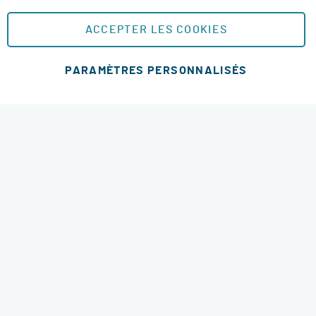
Plan du site
ACCEPTER LES COOKIES
MOYENS DE PAIEMENT SÉCURISÉS
PARAMÈTRES PERSONNALISÉS
MODES DE LIVRAISON
4.6 étoiles
© 2026 RM Services. All Rights Reserved.