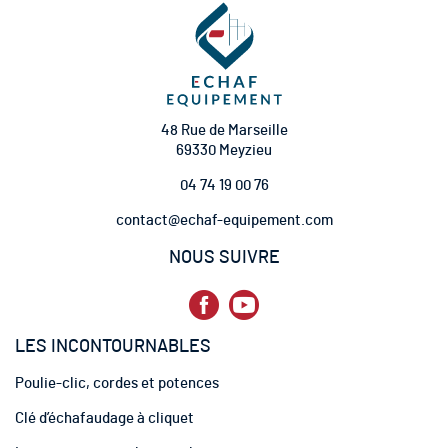
i
o
n
à
n
o
t
48 Rue de Marseille
r
69330 Meyzieu
e
04 74 19 00 76
l
e
contact@echaf-equipement.com
t
t
NOUS SUIVRE
r
e
d
’
LES INCONTOURNABLES
i
n
Poulie-clic, cordes et potences
f
o
Clé d’échafaudage à cliquet
r
m