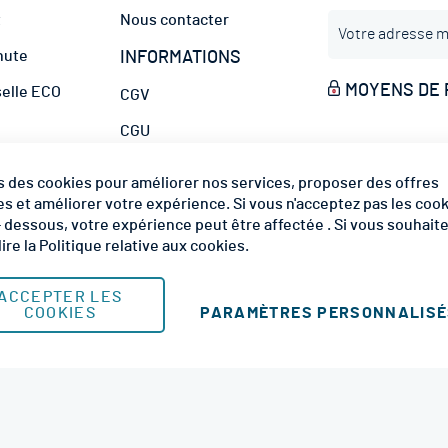
I
t
Nous contacter
n
hute
INFORMATIONS
s
c
MOYENS DE 
selle ECO
CGV
r
i
CGU
p
hafaudage
t
MODES DE LIV
Mentions Légales
s des cookies pour améliorer nos services, proposer des offres
i
Plan du site
s et améliorer votre expérience. Si vous n'acceptez pas les coo
o
 - dessous, votre expérience peut être affectée . Si vous souhait
n
lire la
Politique relative aux cookies
.
à
n
o
ACCEPTER LES
PARAMÈTRES PERSONNALIS
COOKIES
t
r
© 2026 RM Services. All Rights Reserved.
e
l
e
t
t