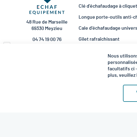
Clé d’échafaudage à clique
Longue porte-outils anti-c
48 Rue de Marseille
Cale d’échafaudage univer
69330 Meyzieu
Gilet rafraîchissant
04 74 19 00 76
Pare-briques universel éc
contact@echaf-
Nous utilison
equipement.com
Kit d'amarrage complet
personnalisée
NOUS SUIVRE
facultatifs ci
plus, veuillez 
4.6 étoiles