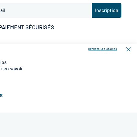
Inscription
PAIEMENT SÉCURISÉS
REFUSER LES COOKIES
RAISON
Fer
kies
ez en savoir
ÉS