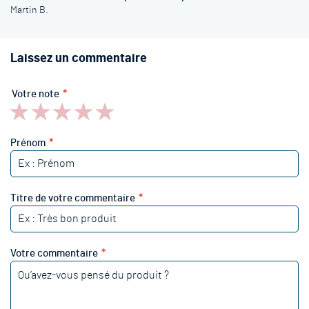
Martin B.
Laissez un commentaire
Votre note
1
2
3
4
5
star
stars
stars
stars
stars
Prénom
Titre de votre commentaire
Votre commentaire