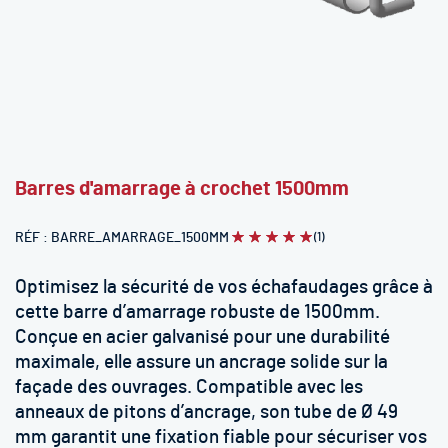
Skip
Barres d'amarrage à crochet 1500mm
to
the
RÉF
BARRE_AMARRAGE_1500MM
(1)
Évaluation:
beginning
100
100
% of
of
the
Optimisez la sécurité de vos échafaudages grâce à
images
cette barre d’amarrage robuste de 1500mm.
gallery
Conçue en acier galvanisé pour une durabilité
maximale, elle assure un ancrage solide sur la
façade des ouvrages. Compatible avec les
anneaux de pitons d’ancrage, son tube de Ø 49
mm garantit une fixation fiable pour sécuriser vos