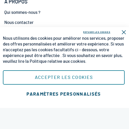
À PROPOS
Qui sommes-nous ?
Nous contacter
INFORMATIONS
REFUSER LES COOKIES
Fe
Nous utilisons des cookies pour améliorer nos services, proposer
CGV
des offres personnalisées et améliorer votre expérience. Si vous
n'acceptez pas les cookies facultatifs ci - dessous, votre
CGU
expérience peut être affectée . Si vous souhaitez en savoir plus,
veuillez lire la
Politique relative aux cookies
.
Mentions Légales
Plan du site
ACCEPTER LES COOKIES
MOYENS DE PAIEMENT SÉCURISÉS
PARAMÈTRES PERSONNALISÉS
Ajouter au panier
MODES DE LIVRAISON