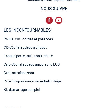
t
t
NOUS SUIVRE
r
e
d
’
LES INCONTOURNABLES
i
n
Poulie-clic, cordes et potences
f
o
Clé d’échafaudage à cliquet
r
m
Longue porte-outils anti-chute
a
t
Cale d’échafaudage universelle ECO
i
Gilet rafraîchissant
o
n
Pare-briques universel échafaudage
:
Kit d'amarrage complet