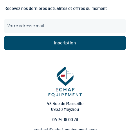
Recevez nos dernières actualités et offres du moment
I
n
s
c
Inscription
r
i
p
t
i
o
n
à
n
o
t
48 Rue de Marseille
r
69330 Meyzieu
e
04 74 19 00 76
l
e
contact@echaf-equipement.com