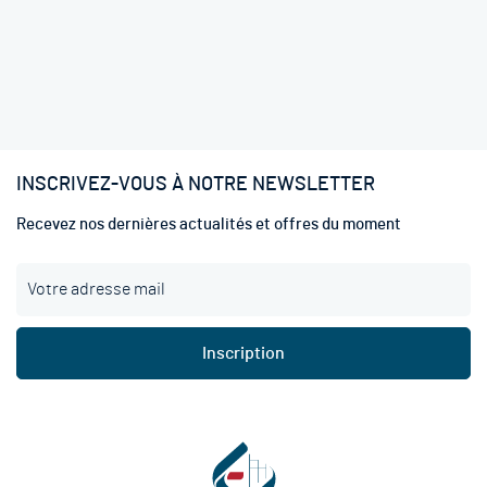
INSCRIVEZ-VOUS À NOTRE NEWSLETTER
Recevez nos dernières actualités et offres du moment
I
n
s
c
Inscription
r
i
p
t
i
o