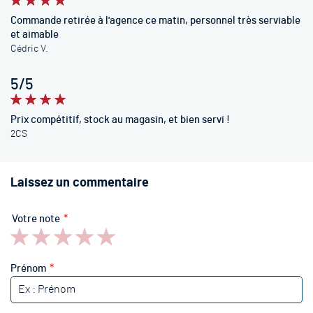
100%
Commande retirée à l'agence ce matin, personnel très serviable
et aimable
Cédric V.
5/5
100%
Prix compétitif, stock au magasin, et bien servi !
2CS
Laissez un commentaire
Votre note
1
2
3
4
5
star
stars
stars
stars
stars
Prénom