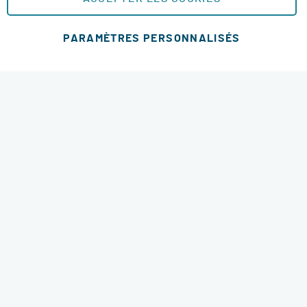
MOYENS DE PAIEMENT SÉCURISÉS
PARAMÈTRES PERSONNALISÉS
Ajouter au panier
MODES DE LIVRAISON
4.6 étoiles
© 2026 RM Services. All Rights Reserved.