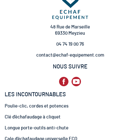
n
à
n
o
t
48 Rue de Marseille
r
69330 Meyzieu
e
04 74 19 00 76
l
e
contact@echaf-equipement.com
t
t
NOUS SUIVRE
r
e
d
’
LES INCONTOURNABLES
i
n
Poulie-clic, cordes et potences
f
o
Clé d’échafaudage à cliquet
r
m
Longue porte-outils anti-chute
a
t
Cale d’échafaudage universelle ECO