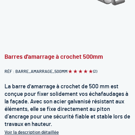
Skip
Barres d'amarrage à crochet 500mm
to
the
RÉF
BARRE_AMARRAGE_500MM
(2)
Évaluation:
beginning
100
100
% of
of
the
La barre d'amarrage à crochet de 500 mm est
images
conçue pour fixer solidement vos échafaudages à
gallery
la façade. Avec son acier galvanisé résistant aux
éléments, elle se fixe directement au piton
d’ancrage pour une sécurité fiable et stable lors de
travaux en hauteur.
Voir la description détaillée