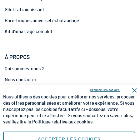
i
Gilet rafraîchissant
o
n
Pare-briques universel échafaudage
:
Kit d'amarrage complet
À PROPOS
Qui sommes-nous ?
Nous contacter
INFORMATIONS
REFUSER LES COOKIES
Fe
Nous utilisons des cookies pour améliorer nos services, proposer
CGV
des offres personnalisées et améliorer votre expérience. Si vous
n'acceptez pas les cookies facultatifs ci - dessous, votre
CGU
expérience peut être affectée . Si vous souhaitez en savoir plus,
veuillez lire la
Politique relative aux cookies
.
Mentions Légales
Plan du site
ACCEPTER LES COOKIES