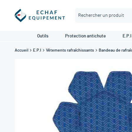
Rechercher
Outils
Protection antichute
E.P.I
Accueil
E.P.I
Vêtements rafraîchissants
Bandeau de rafra
Skip
to
the
end
of
the
images
gallery