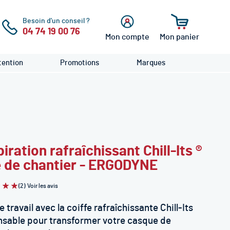
Besoin d'un conseil ?
04 74 19 00 76
Mon compte
Mon panier
cher
Se
connecter
ention
Promotions
Marques
iration rafraîchissant Chill-Its ®
 de chantier - ERGODYNE
(2)
Voir les avis
tion:
0
travail avec la coiffe rafraîchissante Chill-Its
ensable pour transformer votre casque de