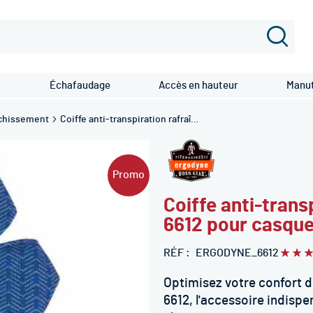
Recher
Échafaudage
Accès en hauteur
Manut
îchissement
Coiffe anti-transpiration rafraîchissant Chill-Its ® 6612 pour casque de chantier - ERGODYNE
Promo
Coiffe anti-transp
6612 pour casque
RÉF
ERGODYNE_6612
Évalua
100
10
% of
Optimisez votre confort de 
6612, l'accessoire indisp