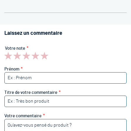
Laissez un commentaire
Votre note
1
2
3
4
5
star
stars
stars
stars
stars
Prénom
Titre de votre commentaire
Votre commentaire