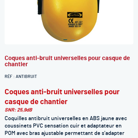
Skip
Coques anti-bruit universelles pour casque de
to
chantier
the
beginning
RÉF
ANTIBRUIT
of
the
Coques anti-bruit universelles pour
images
gallery
casque de chantier
SNR: 25,9dB
Coquilles antibruit universelles en ABS jaune avec
coussinets PVC sensation cuir et adaptateur en
POM avec bras ajustable permettant de s'adapter