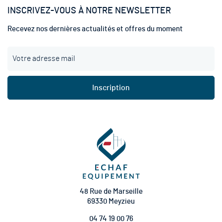
INSCRIVEZ-VOUS À NOTRE NEWSLETTER
Recevez nos dernières actualités et offres du moment
I
n
s
c
Inscription
r
i
p
t
i
o
n
à
n
o
t
48 Rue de Marseille
r
69330 Meyzieu
e
04 74 19 00 76
l