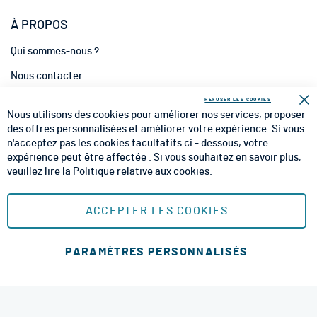
À PROPOS
Qui sommes-nous ?
Nous contacter
INFORMATIONS
REFUSER LES COOKIES
Fe
Nous utilisons des cookies pour améliorer nos services, proposer
CGV
des offres personnalisées et améliorer votre expérience. Si vous
n'acceptez pas les cookies facultatifs ci - dessous, votre
CGU
expérience peut être affectée . Si vous souhaitez en savoir plus,
veuillez lire la
Politique relative aux cookies
.
Mentions Légales
Plan du site
ACCEPTER LES COOKIES
MOYENS DE PAIEMENT SÉCURISÉS
PARAMÈTRES PERSONNALISÉS
Ajouter au panier
MODES DE LIVRAISON