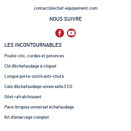
e
contact@echaf-equipement.com
t
t
NOUS SUIVRE
r
e
d
’
LES INCONTOURNABLES
i
n
Poulie-clic, cordes et potences
f
o
Clé d’échafaudage à cliquet
r
m
Longue porte-outils anti-chute
a
t
Cale d’échafaudage universelle ECO
i
Gilet rafraîchissant
o
n
Pare-briques universel échafaudage
:
Kit d'amarrage complet