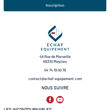
c
Inscription
r
i
p
t
i
o
n
à
n
o
t
48 Rue de Marseille
r
69330 Meyzieu
e
04 74 19 00 76
l
e
contact@echaf-equipement.com
t
t
NOUS SUIVRE
r
e
d
’
LES INCONTOURNABLES
i