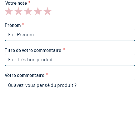
Votre note
1
2
3
4
5
star
stars
stars
stars
stars
Prénom
Titre de votre commentaire
Votre commentaire