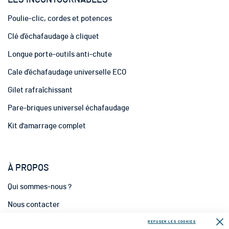
n
Poulie-clic, cordes et potences
f
o
Clé d’échafaudage à cliquet
r
m
Longue porte-outils anti-chute
a
t
Cale d’échafaudage universelle ECO
i
Gilet rafraîchissant
o
n
Pare-briques universel échafaudage
:
Kit d'amarrage complet
À PROPOS
Qui sommes-nous ?
Nous contacter
INFORMATIONS
REFUSER LES COOKIES