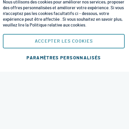
Fe
Nous utilisons des cookies pour améliorer nos services, proposer
CGV
des offres personnalisées et améliorer votre expérience. Si vous
n'acceptez pas les cookies facultatifs ci - dessous, votre
CGU
expérience peut être affectée . Si vous souhaitez en savoir plus,
veuillez lire la
Politique relative aux cookies
.
Mentions Légales
Plan du site
ACCEPTER LES COOKIES
MOYENS DE PAIEMENT SÉCURISÉS
PARAMÈTRES PERSONNALISÉS
Ajouter au panier
MODES DE LIVRAISON
4.6 étoiles
© 2026 RM Services. All Rights Reserved.