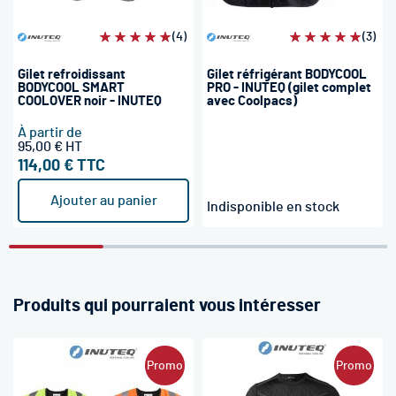
Évaluation:
(4)
Évaluation:
(3)
100%
100%
Gilet refroidissant
Gilet réfrigérant BODYCOOL
BODYCOOL SMART
PRO - INUTEQ (gilet complet
COOLOVER noir - INUTEQ
avec Coolpacs)
À partir de
95,00 €
114,00 €
Ajouter au panier
Indisponible en stock
Produits qui pourraient vous intéresser
Promo
Promo