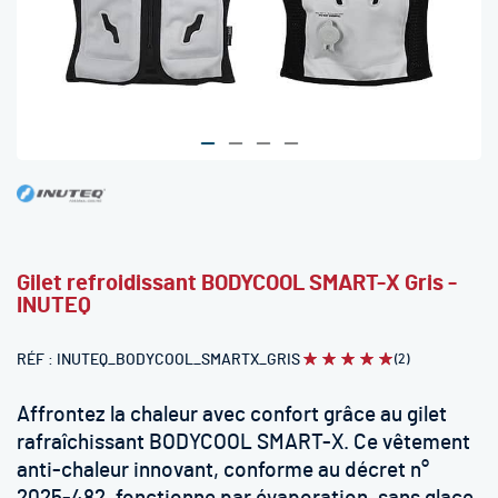
Skip
to
the
beginning
Gilet refroidissant BODYCOOL SMART-X Gris -
of
INUTEQ
the
images
gallery
RÉF
INUTEQ_BODYCOOL_SMARTX_GRIS
(2)
Évaluation:
100
100
% of
Affrontez la chaleur avec confort grâce au gilet
rafraîchissant BODYCOOL SMART-X. Ce vêtement
anti-chaleur innovant, conforme au décret n°