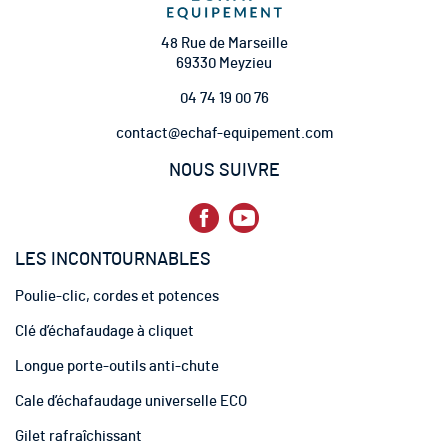
o
t
48 Rue de Marseille
r
69330 Meyzieu
e
04 74 19 00 76
l
e
contact@echaf-equipement.com
t
t
NOUS SUIVRE
r
e
d
’
LES INCONTOURNABLES
i
n
Poulie-clic, cordes et potences
f
o
Clé d’échafaudage à cliquet
r
m
Longue porte-outils anti-chute
a
t
Cale d’échafaudage universelle ECO
i
Gilet rafraîchissant
o