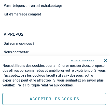
n
Pare-briques universel échafaudage
:
Kit d'amarrage complet
À PROPOS
Qui sommes-nous ?
Nous contacter
INFORMATIONS
REFUSER LES COOKIES
Fe
Nous utilisons des cookies pour améliorer nos services, proposer
CGV
des offres personnalisées et améliorer votre expérience. Si vous
n'acceptez pas les cookies facultatifs ci - dessous, votre
CGU
expérience peut être affectée . Si vous souhaitez en savoir plus,
veuillez lire la
Politique relative aux cookies
.
Mentions Légales
Plan du site
ACCEPTER LES COOKIES
MOYENS DE PAIEMENT SÉCURISÉS