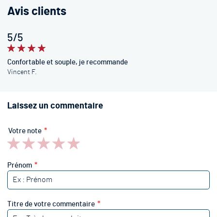
Avis clients
5/5
100%
Confortable et souple, je recommande
Vincent F.
Laissez un commentaire
Votre note
1
2
3
4
5
star
stars
stars
stars
stars
Prénom
Titre de votre commentaire