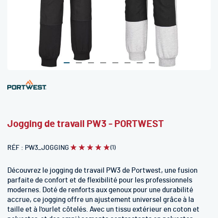
Skip
to
the
beginning
Jogging de travail PW3 - PORTWEST
of
the
images
RÉF
PW3_JOGGING
(1)
Évaluation:
100
100
% of
gallery
Découvrez le jogging de travail PW3 de Portwest, une fusion
parfaite de confort et de flexibilité pour les professionnels
modernes. Doté de renforts aux genoux pour une durabilité
accrue, ce jogging offre un ajustement universel grâce à la
taille et à l'ourlet côtelés. Avec un tissu extérieur en coton et