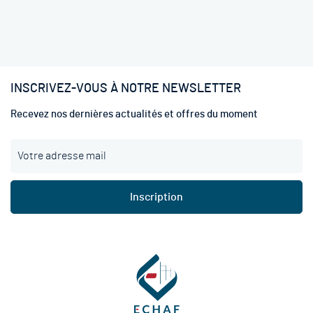
INSCRIVEZ-VOUS À NOTRE NEWSLETTER
Recevez nos dernières actualités et offres du moment
I
n
s
c
Inscription
r
i
p
t
i
o
n
à
n