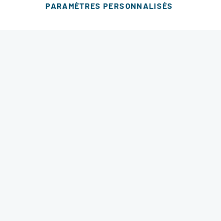
PARAMÈTRES PERSONNALISÉS
Ajouter au panier
MODES DE LIVRAISON
4.6 étoiles
© 2026 RM Services. All Rights Reserved.