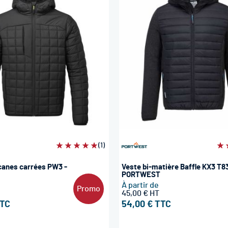
Évaluation:
(1)
Év
100%
10
canes carrées PW3 -
Veste bi-matière Baffle KX3 T83
PORTWEST
À partir de
Promo
45,00 €
54,00 €