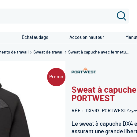
Recher
Échafaudage
Accès en hauteur
Manut
ents de travail
Sweat de travail
Sweat à capuche avec fermeture éclair DX4 - PORTWEST
Promo
Sweat à capuche 
PORTWEST
RÉF
DX467_PORTWEST
Soyez 
Le sweat à capuche DX4 e
assurant une grande liber