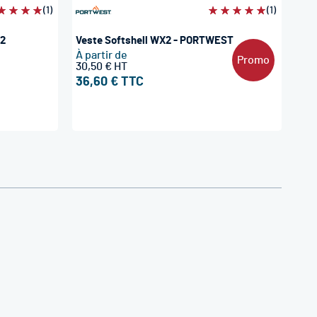
aluation:
(1)
Évaluation:
(1)
0%
100%
X2
Veste Softshell WX2 - PORTWEST
À partir de
Promo
30,50 €
36,60 €