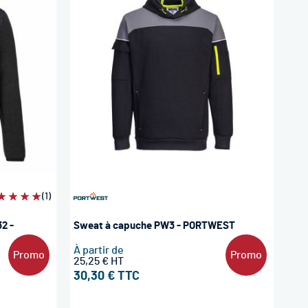
aluation:
(1)
0%
2 -
Sweat à capuche PW3 - PORTWEST
À partir de
Promo
Promo
25,25 €
30,30 €