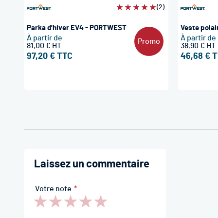
Évaluation:
(2)
100%
Parka d'hiver EV4 - PORTWEST
Veste pola
À partir de
À partir de
Promo
81,00 €
38,90 €
97,20 €
46,68 €
Laissez un commentaire
Votre note
1
2
3
4
5