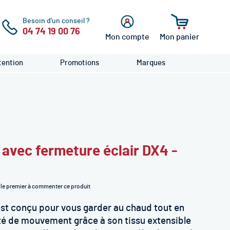
Besoin d'un conseil ?
04 74 19 00 76
Mon compte
Mon panier
cher
Se
connecter
ention
Promotions
Marques
avec fermeture éclair DX4 -
le premier à commenter ce produit
st conçu pour vous garder au chaud tout en
té de mouvement grâce à son tissu extensible