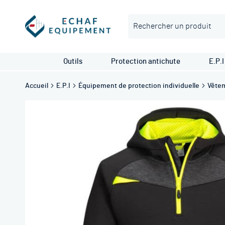
Rechercher
Outils
Protection antichute
E.P.I
Accueil
E.P.I
Équipement de protection individuelle
Vêtem
Skip
to
the
end
of
the
images
gallery