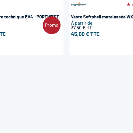
Év
10
ire technique EV4 - PORTWEST
Veste Softshell matelassée W
À partir de
Promo
37,50 €
45,00 €